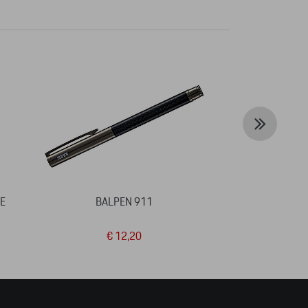
E
BALPEN 911
SLEUTELHANGE
EDITION
€ 12,20
€