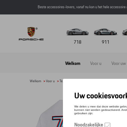
Beste accessoires-lovers, vanaf nu kan u het hele accessoire
718
911
Welkom
Voor u
Voor uw
Welkom
>
Voor u
>
Textiel
>
Heren
>
T-shirts en polo's
> Detail
T-SH
Referen
€ 50