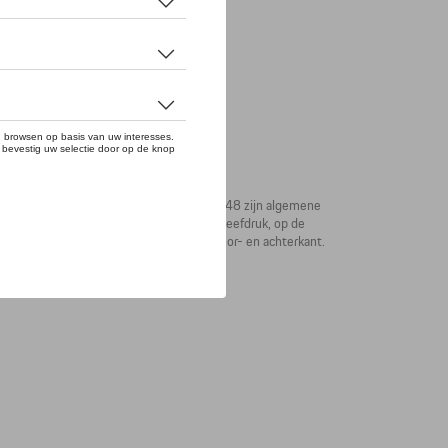
 eerste Porsche-sportwagen op 8 juni 1948 zijn algemene
 zacht katoen, op de voorkant als kleine zeefdruk, op de
CHE' verschijnt onder het nummer op de voor- en achterkant.
rp af.