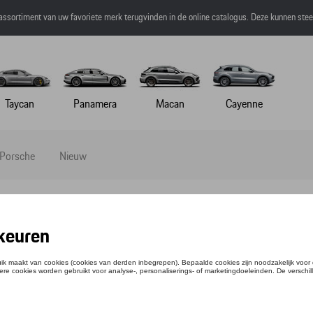
 assortiment van uw favoriete merk terugvinden in de online catalogus. Deze kunnen ste
Taycan
Panamera
Macan
Cayenne
 Porsche
Nieuw
IRT - 75 Y PORSCHE SPORTS CAR - 3XL
tie: WAP1303XL0P75Y
,84