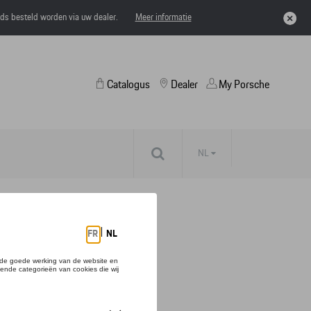
eds besteld worden via uw dealer.
Meer informatie
Catalogus
Dealer
My Porsche
NL