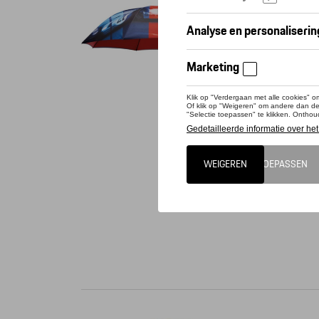
Conta
Dit pro
Grote pa
zilverre
gesloten