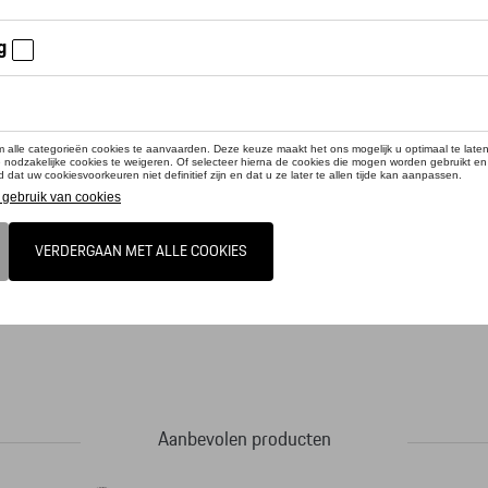
cteer uw dealer voor beschikbaarheid
duct is momenteel niet op stock
raplu met dubbele laag en MARTINI RACING® printmotief, dat geïnspireerd is o
flecterende elementen. Windbestendig systeem met glasvezel baleinen. Kunststof
 ] 88,5 cm. Ø ca. 120 cm. Donkerblauw.
Aanbevolen producten