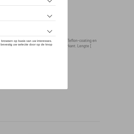
p de 917 Langheck van 1971. Met Dupont-Teflon-coating en
 handvat met ‘21’ - gravure aan de onderkant. Lengte [