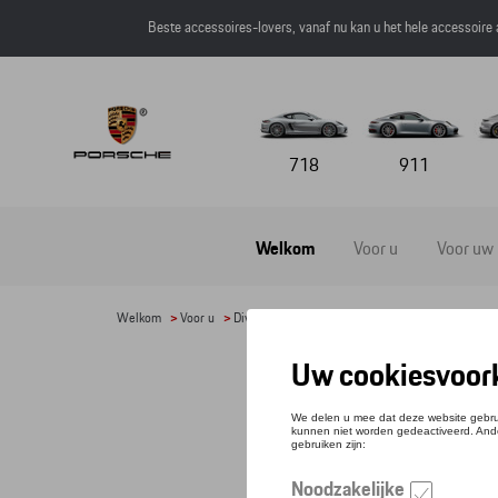
Beste accessoires-lovers, vanaf nu kan u het hele accessoire
718
911
Welkom
Voor u
Voor uw
Welkom
>
Voor u
>
Divers
>
Paraplu's
> Detail
PAR
Referen
€ 86