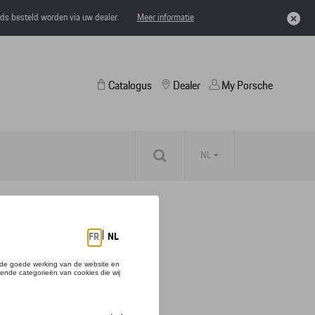
eds besteld worden via uw dealer.
Meer informatie
Catalogus
Dealer
My Porsche
NL