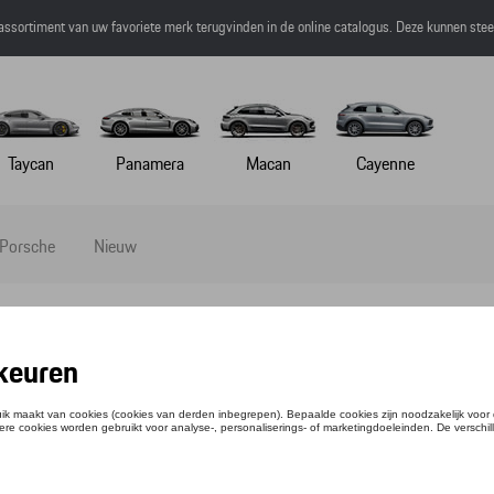
 assortiment van uw favoriete merk terugvinden in de online catalogus. Deze kunnen ste
Taycan
Panamera
Macan
Cayenne
 Porsche
Nieuw
APLU XL - MARTINI RACING
tie: WAP0505700J
,43