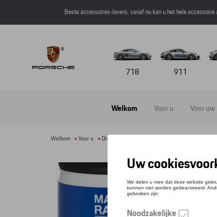
Beste accessoires-lovers, vanaf nu kan u het hele accessoire
718
911
Welkom
Voor u
Voor uw
Welkom
>
Voor u
>
Divers
> Detail
OIL
Refere
€ 28