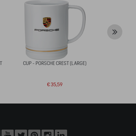
T
CUP - PORSCHE CREST (LARGE)
SET LONG
PO
€ 35,59
€