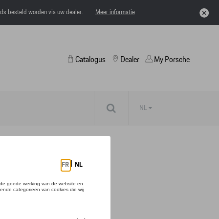
eds besteld worden via uw dealer.
Meer informatie
Catalogus
Dealer
My Porsche
NL