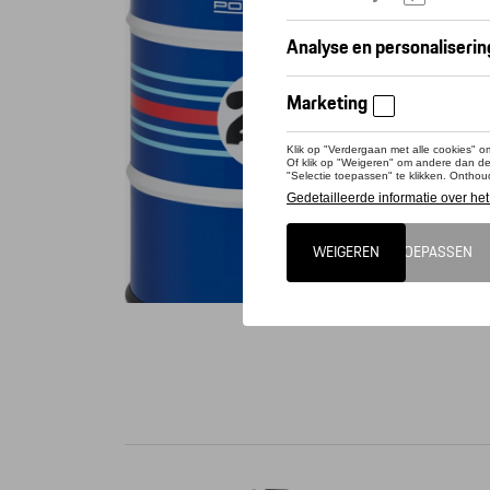
Conta
Sit styli
drum sea