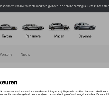
 assortiment van uw favoriete merk terugvinden in de online catalogus. Deze kunnen ste
Taycan
Panamera
Macan
Cayenne
 Porsche
Nieuw
 DRUM SEAT – MARTINI RACING®
ntie: WAP0501000MSFS
3,68