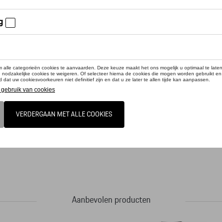
cteer uw dealer om te bestellen
shly. It's easy with the high quality, refined oil drum in the MARTINI RACING® desi
t suitable for indoors and outdoors. Dimensions: 400 mm x 400 mm x 600 mm
Aanbevolen producten