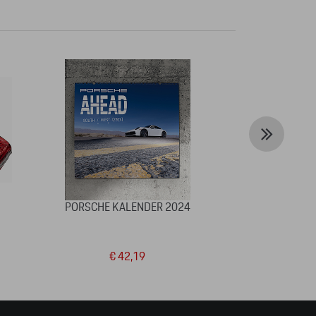
PORSCHE KALENDER 2024
GRILL BADG
–
EDITION, R
€ 42,19
€ 