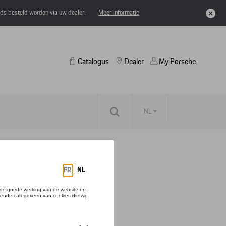
eds besteld worden via uw dealer.
Meer informatie
Catalogus
Dealer
My Porsche
NL