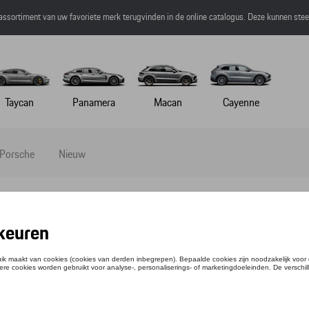
 assortiment van uw favoriete merk terugvinden in de online catalogus. Deze kunnen ste
Taycan
Panamera
Macan
Cayenne
 Porsche
Nieuw
LLBADGE 917 SALZBURG
ntie: WAP0509170MSZG
,51