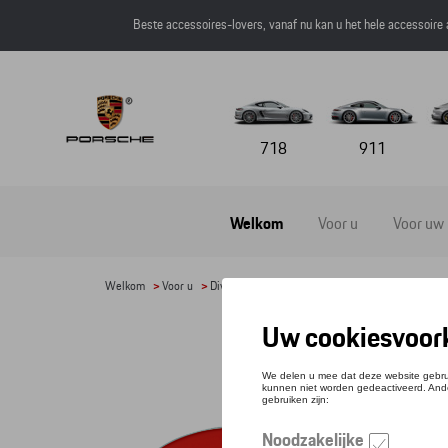
Beste accessoires-lovers, vanaf nu kan u het hele accessoire
718
911
Welkom
Voor u
Voor uw
Welkom
>
Voor u
>
Divers
> Detail
GRI
Refere
€ 91