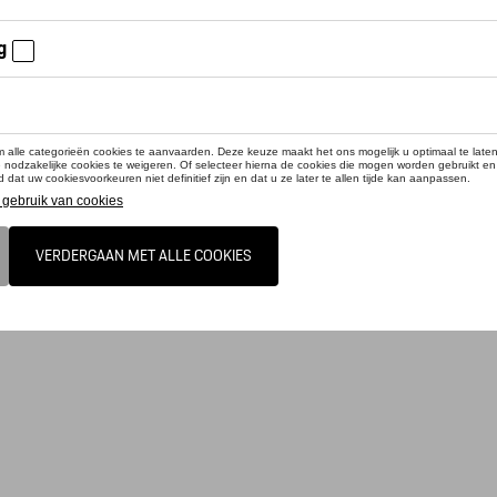
cteer uw dealer voor beschikbaarheid
duct is momenteel niet op stock
van 95% zink, 5% acrylvernis. Met bevestigingsmateriaal [schroeven].Ø 95mm. B