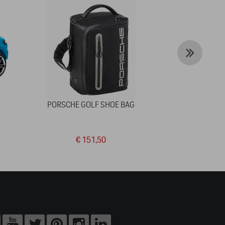
PORSCHE GOLF SHOE BAG
BASEBALL CAP
€ 151,50
€