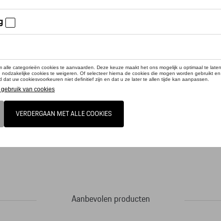
cteer uw dealer om te bestellen
st a shame to sit on it - the high quality refined oil drum in the 917 Salzburg des
t suitable for indoors and outdoors. Dimensions: 400 mm x 400 mm x 600 mm
Aanbevolen producten