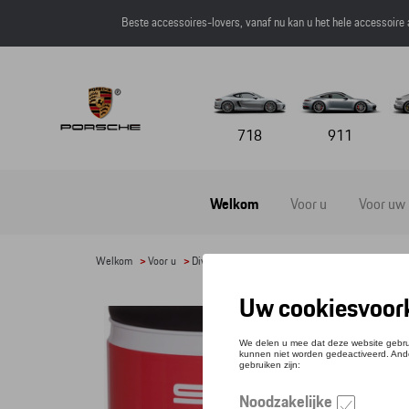
Beste accessoires-lovers, vanaf nu kan u het hele accessoire
718
911
Welkom
Voor u
Voor uw
Welkom
>
Voor u
>
Divers
> Detail
OIL
Refere
€ 28