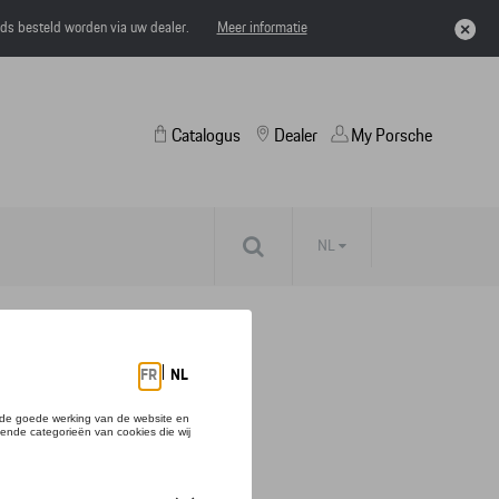
eds besteld worden via uw dealer.
Meer informatie
Catalogus
Dealer
My Porsche
NL