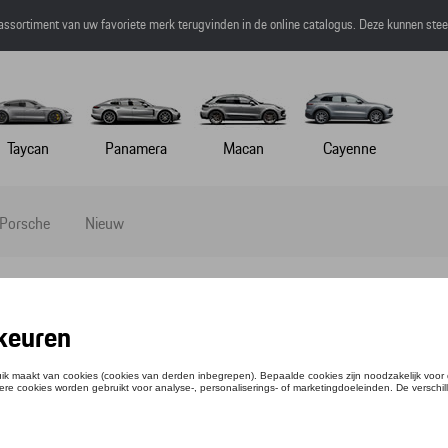
 assortiment van uw favoriete merk terugvinden in de online catalogus. Deze kunnen ste
Taycan
Panamera
Macan
Cayenne
 Porsche
Nieuw
 DRUM SEAT – 917 SALZBURG
ntie: WAP0501010MSFS
3,68