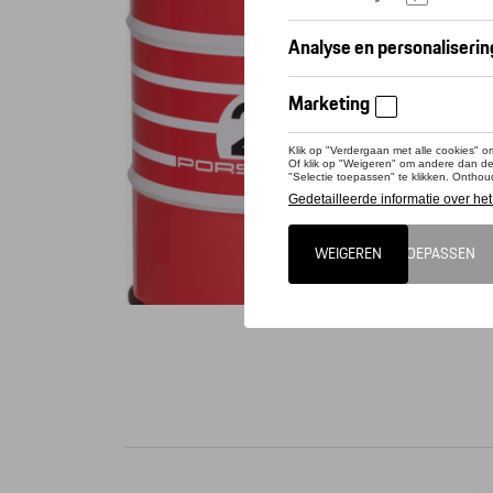
Conta
It's almo
drum sea