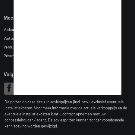
Meer info
Verkoopsvoorwaarden
Wettelijke bepalingen
Verduidelijking kledingmaten
Privacybeleid
Volg Ons
De prijzen op deze site zijn adviesprijzen (incl. btw), exclusief eventuele
installatiekosten. Voor meer informatie over de actuele verkoopprijs en de
eventuele installatiekosten kunt u contact opnemen met uw
concessiehouder / agent. De adviesprijzen kunnen zonder voorafgaande
kennisgeving worden gewijzigd.