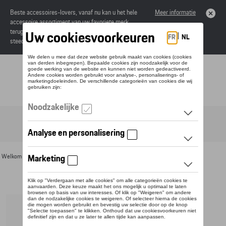
Beste accessoires-lovers, vanaf nu kan u het hele
Meer informatie
accessoire assortiment van uw favoriete merk
terugvinden in de online catalogus. Deze kunnen
steeds besteld worden via uw dealer.
Toggle navigation
NL
Welkom
>
Voor u
>
Divers
> Detail