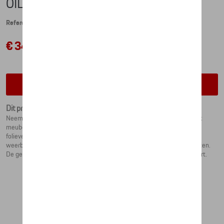
OIL DRUM SEAT – ROUGHROADS
Referentie: WAP0501070PSFS
€ 344,69
Contacteer uw dealer voor beschikbaarheid
Dit product is momenteel niet op stock
Neem plaats - en voel het racecircuit: een echt olievat wordt een uniek
meubelstuk voor alle race-, Porsche- en designfans. De hoogwaardige
folieverpakking op basis van het Roughroads-design is waterdicht en
weerbestendig, waardoor het vat geschikt is voor zowel binnen als buiten.
De gestoffeerde zitting garandeert overal het typische Porsche-comfort.