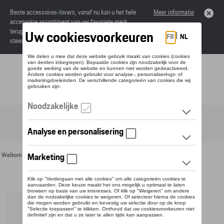
Beste accessoires-lovers, vanaf nu kan u het hele
Meer informatie
accessoire assortiment van uw favoriete merk
terugvinden in de online catalogus. Deze kunnen
steeds besteld worden via uw dealer.
Toggle navigation
NL
Welkom
>
Voor u
>
Divers
> Detail