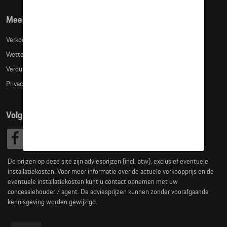
Meer info
Verkoopsvoorwaarden
Wettelijke bepalingen
Verduidelijking kledingmaten
Privacybeleid
Volg Ons
De prijzen op deze site zijn adviesprijzen (incl. btw), exclusief eventuele
installatiekosten. Voor meer informatie over de actuele verkoopprijs en de
eventuele installatiekosten kunt u contact opnemen met uw
concessiehouder / agent. De adviesprijzen kunnen zonder voorafgaande
kennisgeving worden gewijzigd.