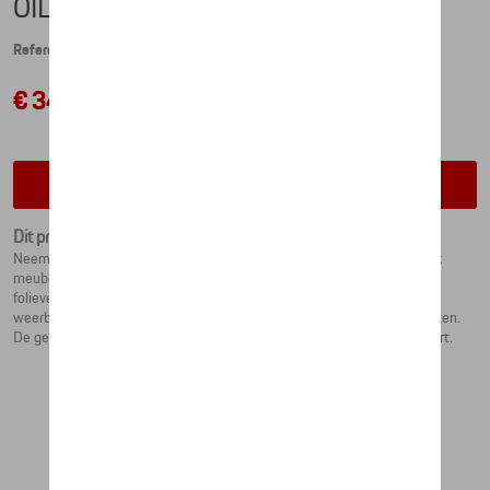
OIL DRUM SEAT – ROUGHROADS
Referentie: WAP0501070PSFS
€ 344,69
Contacteer uw dealer voor beschikbaarheid
Dit product is momenteel niet op stock
Neem plaats - en voel het racecircuit: een echt olievat wordt een uniek
meubelstuk voor alle race-, Porsche- en designfans. De hoogwaardige
folieverpakking op basis van het Roughroads-design is waterdicht en
weerbestendig, waardoor het vat geschikt is voor zowel binnen als buiten.
De gestoffeerde zitting garandeert overal het typische Porsche-comfort.