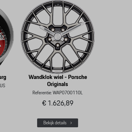
urg
Wandklok wiel - Porsche
Originals
TUS
Referentie: WAP0700110L
€ 1.626,89
Bekijk details