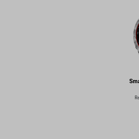
Sma
R