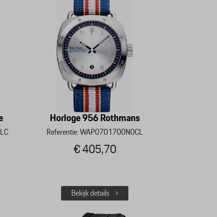
e
Horloge 956 Rothmans
CLC
Referentie: WAP0701700N0CL
€ 405,70
Bekijk details