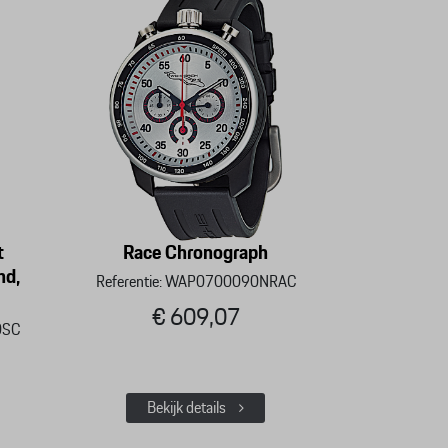
t
Race Chronograph
nd,
Referentie: WAP0700090NRAC
€ 609,07
0SC
Bekijk details