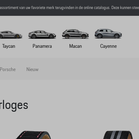
 assortiment van uw favoriete merk terugvinden in de online catalogus. Deze kunnen ste
Taycan
Panamera
Macan
Cayenne
 Porsche
Nieuw
rloges