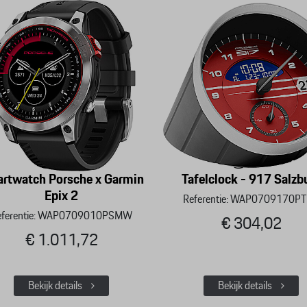
rtwatch Porsche x Garmin
Tafelclock - 917 Salzb
Epix 2
Referentie: WAP0709170P
eferentie: WAP0709010PSMW
€ 304,02
€ 1.011,72
Bekijk details
Bekijk details