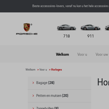
Beste accessoires-lovers, vanaf nu kan u het hele accessoire
718
911
Welkom
Voor u
Voor uw
Welkom
>
Voor u
> Horloges
Ho
Bagage
(28)
Petten en mutsen
(20)
Zonnebrillen
(9)