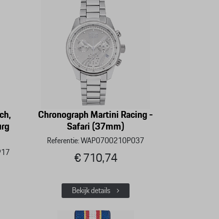
ch,
Chronograph Martini Racing -
urg
Safari (37mm)
Referentie: WAP0700210P037
917
€ 710,74
Bekijk details