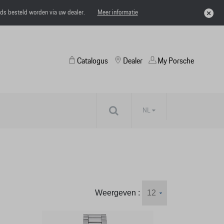
eds besteld worden via uw dealer.
Meer informatie
Catalogus
Dealer
My Porsche
NL
Weergeven :