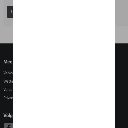
Catalogus Porsche
Meer info
Verkoopsvoorwaarden
Wettelijke bepalingen
Verduidelijking kledingmaten
Privacybeleid
Volg Ons