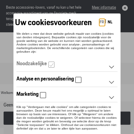
Beste accessoires-lovers, vanaf nu kan u het hele
Meer informatie
accessoire assortiment van uw favoriete merk
terugvinden in de online catalogus. Deze kunnen
steeds besteld worden via uw dealer.
Toggle navigation
NL
Welkom
>
Voor uw Porsche
>
Lifestyle
>
Wielrennen
> Fietsen
Geen model geselecteerd (Alles weergeven)
Kies een model