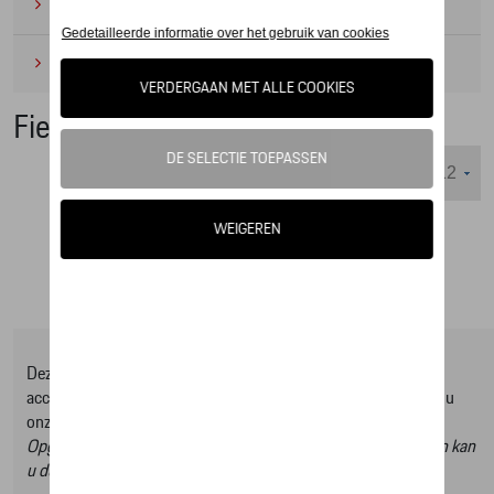
Camping
(2)
Onderhoudsproducten
(1)
Fietsen
Weergeven :
Deze online shop biedt u enkel een selectie uit ons Tequipment
accessoire gamma, om het volledige gamma te ontdekken kan u
onze Tequipment accessoire zoeker raadplegen.
Opgelet, door op deze link te klikken verlaat u de online shop en kan
u dus geen artikels online bestellen.