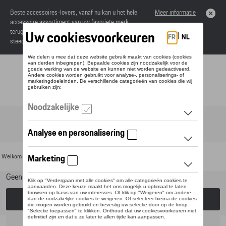
Beste accessoires-lovers, vanaf nu kan u het hele
Meer informatie
accessoire assortiment van uw favoriete merk
terugvinden in de online catalogus. Deze kunnen
steeds besteld worden via uw dealer.
Toggle navigation
NL
Welkom
>
Voor uw Porsche
>
Lifestyle
>
GTI Collectie
> Kleding
Geen model geselecteerd (Alles weergeven)
Kies een model