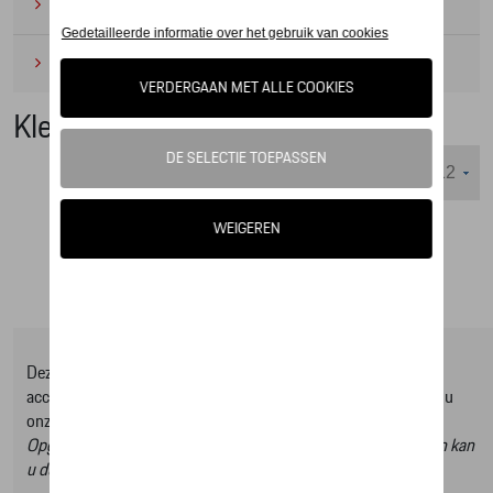
Camping
(2)
Onderhoudsproducten
(1)
Kleding
Weergeven :
Deze online shop biedt u enkel een selectie uit ons Tequipment
accessoire gamma, om het volledige gamma te ontdekken kan u
onze Tequipment accessoire zoeker raadplegen.
Opgelet, door op deze link te klikken verlaat u de online shop en kan
u dus geen artikels online bestellen.