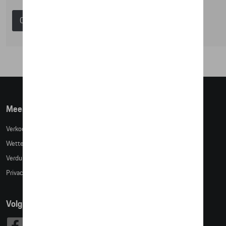
Catalogus Porsche
Meer info
Verkoopsvoorwaarden
Wettelijke bepalingen
Verduidelijking kledingmaten
Privacybeleid
Volg Ons