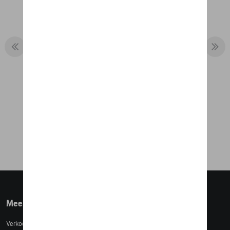
ZONNEBRIL P'8966 - 60Y PORSCHE
911 – LTD. EDITION
€ 467,73
Meer info
Verkoopsvoorwaarden