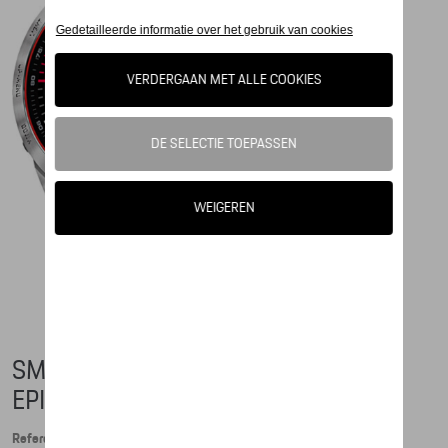
SMARTWATCH PORSCHE X GARMIN
EPIX 2
Referentie: WAP0709010PSMW