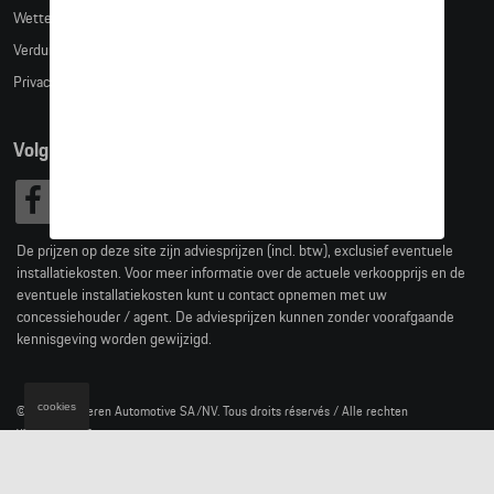
Wettelijke bepalingen
Verduidelijking kledingmaten
Privacybeleid
Volg Ons
De prijzen op deze site zijn adviesprijzen (incl. btw), exclusief eventuele
installatiekosten. Voor meer informatie over de actuele verkoopprijs en de
eventuele installatiekosten kunt u contact opnemen met uw
concessiehouder / agent. De adviesprijzen kunnen zonder voorafgaande
kennisgeving worden gewijzigd.
cookies
© 2026 D'Ieteren Automotive SA/NV. Tous droits réservés / Alle rechten
voorbehouden.