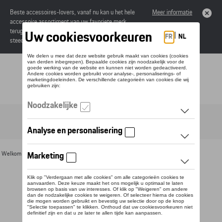
Beste accessoires-lovers, vanaf nu kan u het hele
Meer informatie
accessoire assortiment van uw favoriete merk
terugvinden in de online catalogus. Deze kunnen
steeds besteld worden via uw dealer.
Toggle navigation
NL
Welkom
>
Voor u
>
Horloges
> Detail