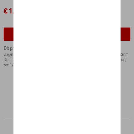
€ 1.011,72
Contacteer uw dealer voor beschikbaarheid
Dit product is momenteel niet op stock
Dagelijkse functies b.v. B. Garmin Pay en Garmin Music. Bandbreedte 22mm.
Doorsnee 47mm. Waterbestendig tot 10 ATM. Levensduur van de batterij
tot 16 dagen. Met oplaadkabel en hoogwaardige horlogeverpakking.
Aanbevolen producten