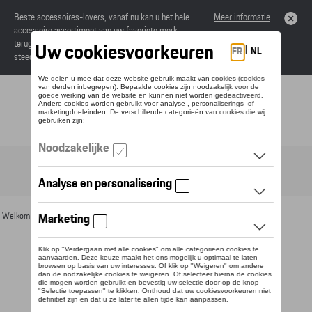
Beste accessoires-lovers, vanaf nu kan u het hele
Meer informatie
accessoire assortiment van uw favoriete merk
terugvinden in de online catalogus. Deze kunnen
steeds besteld worden via uw dealer.
Toggle navigation
NL
Welkom
>
Voor u
>
Zonnebrillen
> Detail