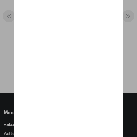
BACKPACK
€ 161,67
Meer info
Verkoopsvoorwaarden
Wettelijke bepalingen