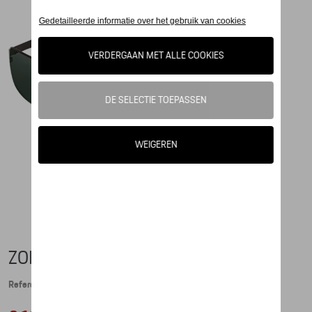
ZONNEBRIL P´8565 ZWART
Referentie: WAP0785650JA63