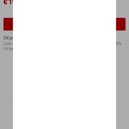
€ 198,28
Contacteer uw dealer voor beschikbaarheid
Dit product is momenteel niet op stock
Licht en flexibele montuur in zwart. Brilglazen in polycarbonaat met 100%
UV bescherming, groen.
Aanbevolen producten