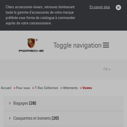
Chers accessoires-lovers, retrouvez dorénavant
En savoir plus
toute la gamme d’accessoires de votre marque
préférée sous forme de catalogue à commander
auprès de votre concessionaire.
Toggle navigation
FR
Accueil
>
Pour vous
>
T-Roc Collection
>
Vêtements
> Vestes
Bagages
(28)
Casquettes et bonnets
(20)