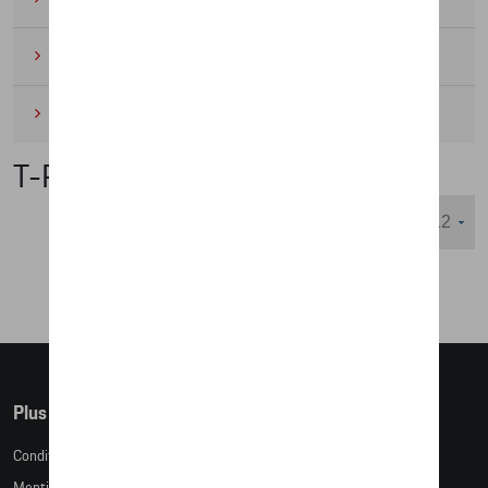
Cyclisme
(6)
Miniatures
(4)
T-Roc Collection
Nombre d'éléments affichés :
Plus d'informations
Conditions de vente