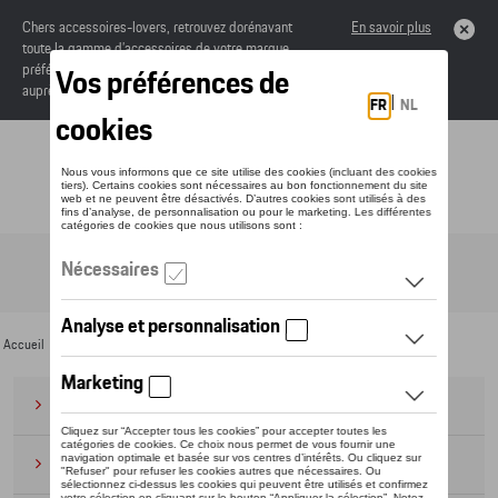
Chers accessoires-lovers, retrouvez dorénavant
En savoir plus
toute la gamme d’accessoires de votre marque
préférée sous forme de catalogue à commander
auprès de votre concessionaire.
Toggle navigation
FR
Accueil
>
Pour vous
> T-Roc Collection
Bagages
(28)
Casquettes et bonnets
(20)