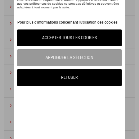
Lunettes de soleil
(9)
Montres
(12)
Essentiels du bureau
(19)
Cuir
(6)
Divers
(94)
Porte-clés et cordons
(16)
Pour enfants
(34)
Électroniques
(5)
Textile
(53)