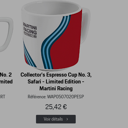
No. 2
Collector's Espresso Cup No. 3,
imited
Safari - Limited Edition -
Martini Racing
HRT
Référence: WAP0507020PESP
25,42 €
Voir détails