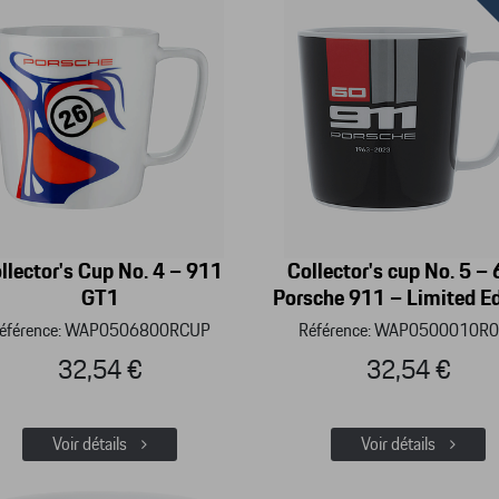
llector's Cup No. 4 – 911
Collector's cup No. 5 –
GT1
Porsche 911 – Limited Ed
éférence: WAP0506800RCUP
Référence: WAP0500010R
32,54 €
32,54 €
Voir détails
Voir détails