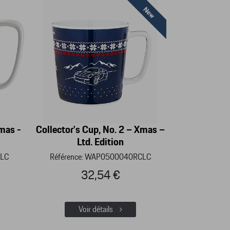
Xmas -
Collector's Cup, No. 2 – Xmas –
Ltd. Edition
CLC
Référence: WAP0500040RCLC
32,54 €
Voir détails