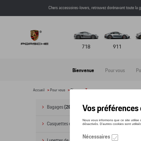
Chers accessoires-lovers, retrouvez dorénavant toute l
718
911
Bienvenue
Pour vous
Po
Accueil
>
Pour vous
>
Divers
> Tasses
Ta
Bagages
(28)
Casquettes et bonnets
(20)
Lunettes de soleil
(9)