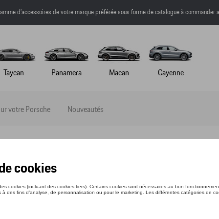
a gamme d’accessoires de votre marque préférée sous forme de catalogue à commander a
Taycan
Panamera
Macan
Cayenne
ur votre Porsche
Nouveautés
sses