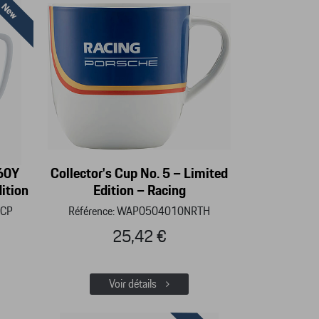
 60Y
Collector's Cup No. 5 – Limited
ition
Edition – Racing
0CP
Référence: WAP0504010NRTH
25,42 €
Voir détails