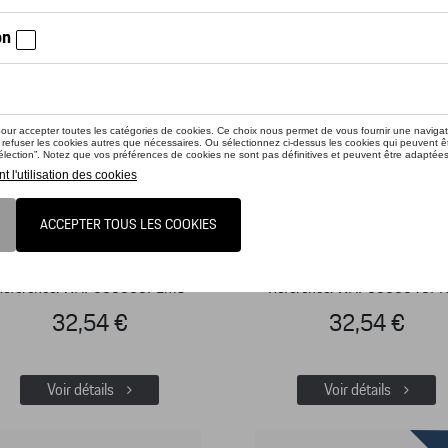
ector's Cup No. 1 – Limited
Collector's Cup No. 2 – He
Edition – Le Mans 2020
Collection – Limited Edi
Référence: WAP050500PLMC
Référence: WAP0506010P
32,54 €
32,54 €
Voir détails
Voir détails