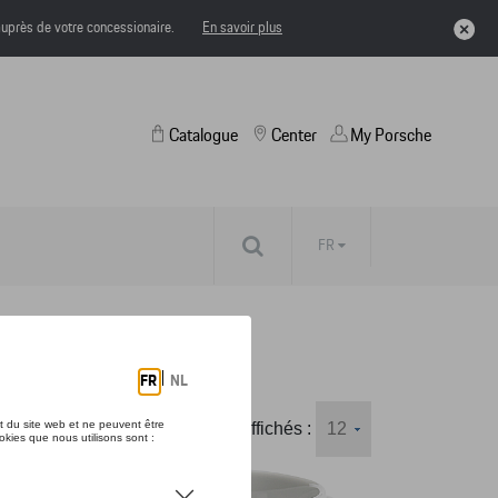
uprès de votre concessionaire.
En savoir plus
Catalogue
Center
My Porsche
FR
Nombre d'éléments affichés :