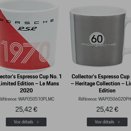
lector's Espresso Cup No. 1
Collector's Espresso Cup 
Limited Edition – Le Mans
– Heritage Collection – L
2020
Edition
Référence: WAP050510PLMC
Référence: WAP0506020P
25,42 €
25,42 €
Voir détails
Voir détails