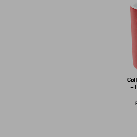
Col
– 