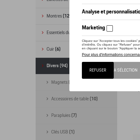
Montres
(12)
Essentiels du bureau
(19)
Cuir
(6)
Divers
(94)
Coll
Magnets
(4)
Accessoires de table
(10)
Parapluies
(7)
Clés USB
(1)