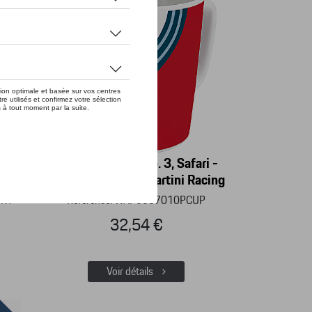
ritage
Collector's Cup No. 3, Safari -
tion
Limited Edition - Martini Racing
HRT
Référence: WAP0507010PCUP
32,54 €
Voir détails