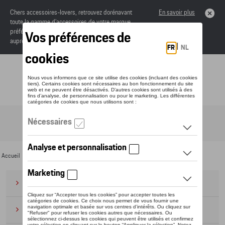
Chers accessoires-lovers, retrouvez dorénavant
En savoir plus
toute la gamme d’accessoires de votre marque
préférée sous forme de catalogue à commander
auprès de votre concessionaire.
Toggle navigation
FR
Accueil
>
Pour vous
>
Audi Sport Collection
>
Special Editions
> Quattro 45.4
Bagages
(28)
Casquettes et bonnets
(20)