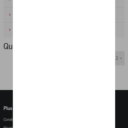
Cyclisme
(6)
Miniatures
(4)
Quattro 45.4
Nombre d'éléments affichés :
Plus d'informations
Conditions de vente