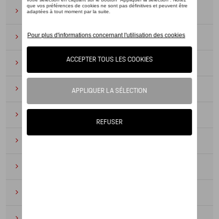
Lunettes de soleil
(9)
Montres
(12)
Essentiels du bureau
(19)
Cuir
(6)
Divers
(94)
Porte-clés et cordons
(16)
Pour enfants
(34)
Électroniques
(5)
Textile
(53)