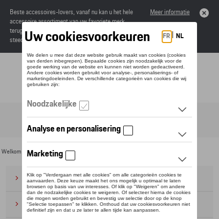
Beste accessoires-lovers, vanaf nu kan u het hele
Meer informatie
accessoire assortiment van uw favoriete merk
terugvinden in de online catalogus. Deze kunnen
steeds besteld worden via uw dealer.
Toggle navigation
NL
Welkom
>
Voor u
> T-Roc Collectie
Bagage
(28)
Petten en mutsen
(20)