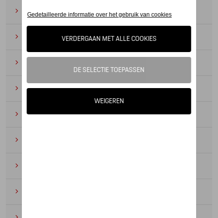
Zonnebrillen
(9)
Horloges
(12)
Bureau benodigdheden
(19)
Leer
(6)
Divers
(94)
Sleutelhangers en lanyards
(16)
Voor kinderen
(34)
Electronica
(5)
Textiel
(53)