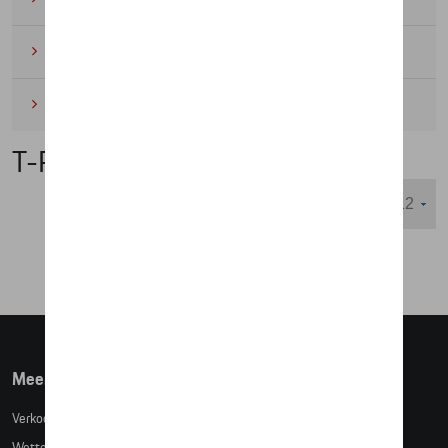
Wielrennen
(6)
Miniaturen
(4)
T-Roc Collectie
Weergeven :
Meer info
Verkoopsvoorwaarden