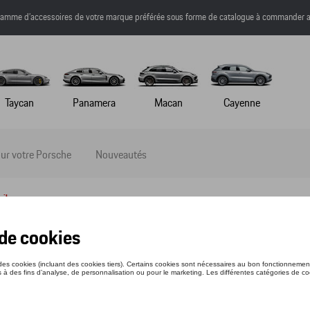
a gamme d’accessoires de votre marque préférée sous forme de catalogue à commander a
Taycan
Panamera
Macan
Cayenne
ur votre Porsche
Nouveautés
ail
HIRT - MARTINI RACING
nce: WAP552XXX0P0MR
1 €