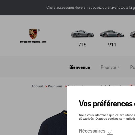
Chers accessoires-lovers, retrouvez dorénavant toute l
718
911
Bienvenue
Pour vous
Po
Accueil
>
Pour vous
>
Textile
>
Hommes
>
T-shirts et polos
> Dét
T-S
Référe
61,0