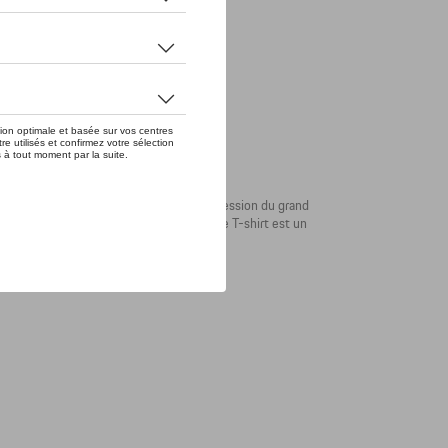
est aussi élégant que confortable. L'impression du grand
é dans le dos ne laisse aucun doute : Ce T-shirt est un