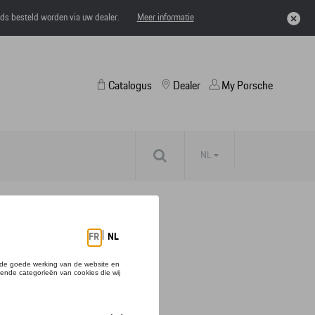
eds besteld worden via uw dealer.
Meer informatie
Catalogus
Dealer
My Porsche
NL