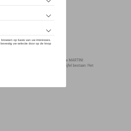
n is even stijlvol als comfortabel. De grote MARTINI
che-logo op de achterkant laat geen twijfel bestaan: Het