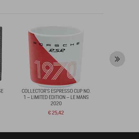
GE
COLLECTOR'S ESPRESSO CUP NO.
SWEAT 
1 – LIMITED EDITION – LE MANS
TRAN
2020
€ 25,42
€ 