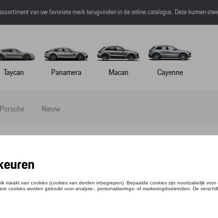
 assortiment van uw favoriete merk terugvinden in de online catalogus. Deze kunnen ste
Taycan
Panamera
Macan
Cayenne
 Porsche
Nieuw
HIRT - MARTINI RACING
ntie: WAP552XXX0P0MR
,01