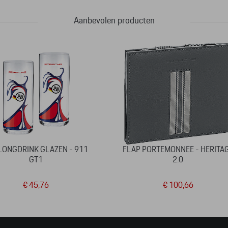
Aanbevolen producten
LONGDRINK GLAZEN - 911
FLAP PORTEMONNEE - HERITA
GT1
2.0
€ 45,76
€ 100,66