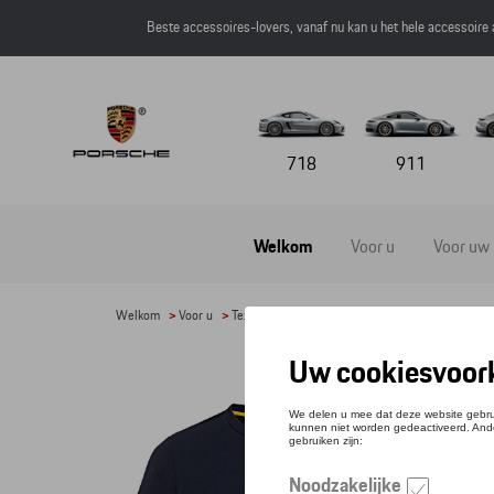
Beste accessoires-lovers, vanaf nu kan u het hele accessoire
718
911
Welkom
Voor u
Voor uw
Welkom
>
Voor u
>
Textiel
>
Heren
>
T-shirts en polo's
> Detail
T-S
Refere
€ 61