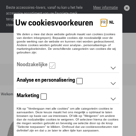
Beste accessoires-lovers, vanaf nu kan u het hele
Meer informatie
accessoire assortiment van uw favoriete merk
terugvinden in de online catalogus. Deze kunnen
steeds besteld worden via uw dealer.
Toggle navigation
NL
Welkom
>
Voor u
>
Textiel
>
Heren
>
T-shirts en polo's
> Detail