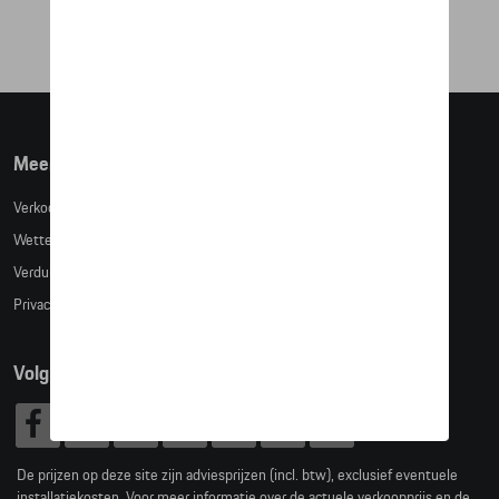
€ 71,17
Meer info
Verkoopsvoorwaarden
Wettelijke bepalingen
Verduidelijking kledingmaten
Privacybeleid
Volg Ons
De prijzen op deze site zijn adviesprijzen (incl. btw), exclusief eventuele
installatiekosten. Voor meer informatie over de actuele verkoopprijs en de