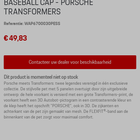
BASEBALL CAP - PORSCHE
TRANSFORMERS
Referentie: WAP6700030PESS
€ 49,83
Contacteer uw dealer voor beschikbaarheid
Dit product is momenteel niet op stock
Porsche meets Transformers: twee legendes verenigd in één exclusieve
collectie. De stijlvolle pet met 5 panelen overtuigt door zijn uitgebreide
ontwerp: de hele voorkant is versierd met een grote Transformers-print, de
voorkant heeft een 3D Autobot-pictogram in een contrasterende kleur en
de klep heeft het opschrift "PORSCHE", ook in 3D. De zijkanten en
achterkant van de pet zijn gemaakt van mesh. De FLEXFIT®-band aan de
binnenkant van de pet zorgt voor maximaal comfort.