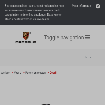
Beste accessoires-lovers, vanaf nu kan u het hele
Meer informatie
accessoire assortiment van uw favoriete merk
terugvinden in de online catalogus. Deze kunnen
steeds besteld worden via uw dealer.
Toggle navigation
NL
Welkom
>
Voor u
>
Petten en mutsen
> Detail