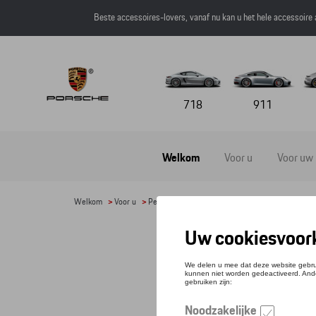
Beste accessoires-lovers, vanaf nu kan u het hele accessoire
718
911
Welkom
Voor u
Voor uw
Welkom
>
Voor u
>
Petten en mutsen
> Detail
BAS
Refere
€ 40