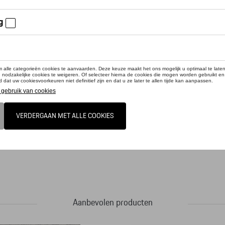
cteer uw dealer voor beschikbaarheid
duct is momenteel niet op stock
end en ademend materiaal Lineair reliëf en Porsche logo op de voorkant Sandwic
g en contrasterende stiksels in lichtblauw Afmetingen: 210 mm x 180 mm x 50 m
25 % polyester
Aanbevolen producten