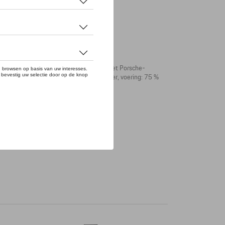
h peak in lichtblauw Snapback-sluiting met Porsche-
m Materiaal: shell stof: 100 % polyester, voering: 75 %