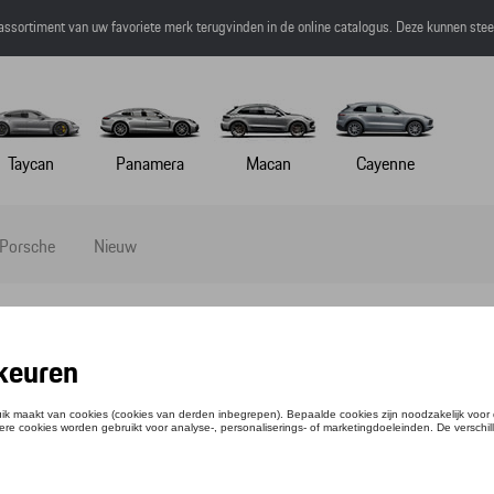
 assortiment van uw favoriete merk terugvinden in de online catalogus. Deze kunnen ste
Taycan
Panamera
Macan
Cayenne
 Porsche
Nieuw
EBALL CAP – SPORT
ntie: WAP5400010M0SP
,67