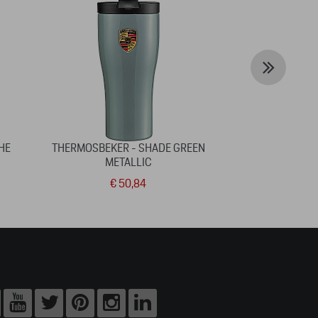
HE
THERMOSBEKER - SHADE GREEN
JAS 
METALLIC
€ 50,84
€ 