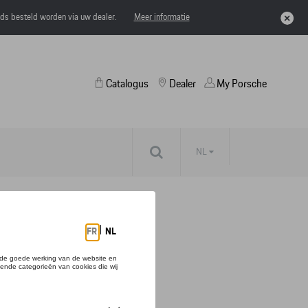
eds besteld worden via uw dealer.
Meer informatie
Catalogus
Dealer
My Porsche
NL