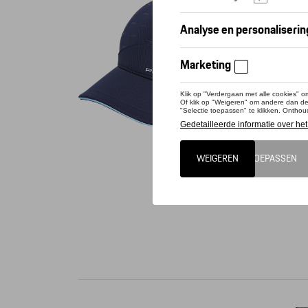
Conta
Dit pro
Sneldrog
embossin
katoen, 