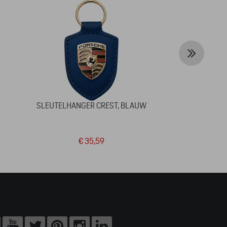
G
SLEUTELHANGER CREST, BLAUW
PORSCHE 
€ 35,59
€ 