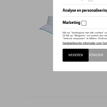
Conta
Dit pro
De elast
lichtbla