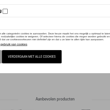
cteer uw dealer voor beschikbaarheid
duct is momenteel niet op stock
ische stof zorgt voor een comfortabele pasvorm. Sneldrogend en ademend. Lineair
uw. Snapback sluiting met Porsche embleem en stiksels in lichtblauw. One-size-fit
Aanbevolen producten