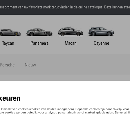
 assortiment van uw favoriete merk terugvinden in de online catalogus. Deze kunnen ste
Taycan
Panamera
Macan
Cayenne
 Porsche
Nieuw
NEKLEP
ntie: WAP5410020M0SP
,59