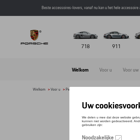
Beste accessoires-lovers, vanaf nu kan u het hele accessoire
718
911
Welkom
Voor u
Voor uw
Welkom
>
Voor u
>
Petten en mutsen
> Detail
ZON
Refere
€ 35