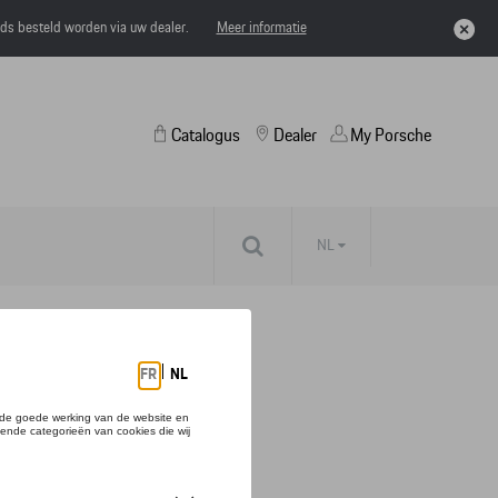
eds besteld worden via uw dealer.
Meer informatie
Catalogus
Dealer
My Porsche
NL