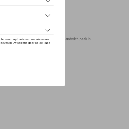
 reliëf en Porsche logo op de voorkant. Sandwich peak in
s-all.