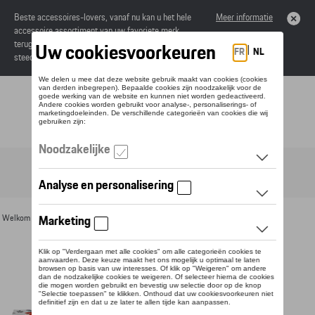
Beste accessoires-lovers, vanaf nu kan u het hele
Meer informatie
accessoire assortiment van uw favoriete merk
terugvinden in de online catalogus. Deze kunnen
steeds besteld worden via uw dealer.
Toggle navigation
NL
Welkom
>
Voor u
>
Voor kinderen
> Detail