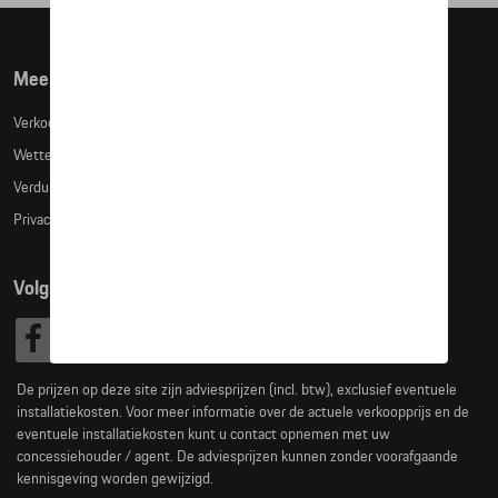
Meer info
Verkoopsvoorwaarden
Wettelijke bepalingen
Verduidelijking kledingmaten
Privacybeleid
Volg Ons
De prijzen op deze site zijn adviesprijzen (incl. btw), exclusief eventuele
installatiekosten. Voor meer informatie over de actuele verkoopprijs en de
eventuele installatiekosten kunt u contact opnemen met uw
concessiehouder / agent. De adviesprijzen kunnen zonder voorafgaande
kennisgeving worden gewijzigd.