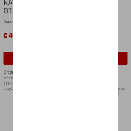
RAVENSBURGER 3D PUZZLE – 911
GT3 CUP
Referentie: WAP0400040MPCS
€ 40,67
Contacteer uw dealer voor beschikbaarheid
Dit product is momenteel niet op stock
Met de 3D-puzzel van de 911 GT3 Cup in het legendarische Salzburg-
design is plezier voor Porsche- en puzzelfans gegarandeerd. Dankzij de
EasyClick-technologie zijn de 108 onderdelen eenvoudig in elkaar te passen
en beloven ze een echte motorsportrush voor coureurs van jong en oud.