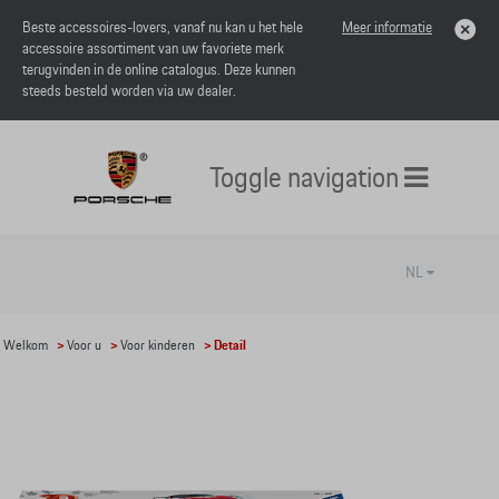
Beste accessoires-lovers, vanaf nu kan u het hele
Meer informatie
accessoire assortiment van uw favoriete merk
terugvinden in de online catalogus. Deze kunnen
steeds besteld worden via uw dealer.
Toggle navigation
NL
Welkom
>
Voor u
>
Voor kinderen
> Detail