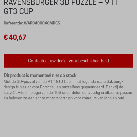
RAVENSBURGER 3D PUZZLE – 911
GT3 CUP
Referentie: WAP0400040MPCS
€ 40,67
Contacteer uw dealer voor beschikbaarheid
Dit product is momenteel niet op stock
Met de 3D-puzzel van de 911 GT3 Cup in het legendarische Salzburg-
design is plezier voor Porsche- en puzzelfans gegarandeerd. Dankzij de
EasyClick-technologie zijn de 108 onderdelen eenvoudig in elkaar te passen
en beloven ze een echte motorsportrush voor coureurs van jong en oud.