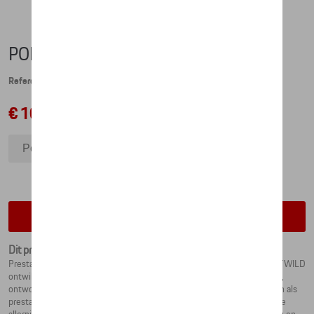
PORSCHE EBIKE CROSS (2023) - S
Referentie: WAP066EBS0P00S
€ 10.168,07
Porsche eBike Cross (2023) - S
Porsche eBike Cross (2023) - L
Porsche eBike Cross (2023) - M
Contacteer uw dealer voor beschikbaarheid
Dit product is momenteel niet op stock
Prestaties op twee wielen: de door Porsche in samenwerking met ROTWILD
ontwikkelde eBike Cross 2023 met een volledig geveerd carbon frame,
ontworpen door Studio F. A. Porsche, is indrukwekkend in zowel design als
prestaties. Sportieve, elegante looks ontmoeten sterke rijprestaties: de