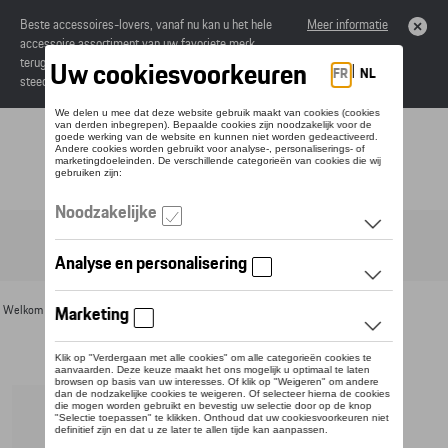
Beste accessoires-lovers, vanaf nu kan u het hele
Meer informatie
accessoire assortiment van uw favoriete merk
terugvinden in de online catalogus. Deze kunnen
steeds besteld worden via uw dealer.
Toggle navigation
NL
Welkom
>
Voor u
>
Wielrennen
> Detail