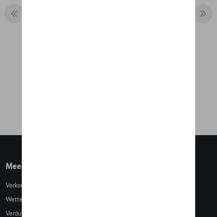
HOUTEN RACE TRUCK
€ 86,43
Meer info
Verkoopsvoorwaarden
Wettelijke bepalingen
Verduidelijking kledingmaten