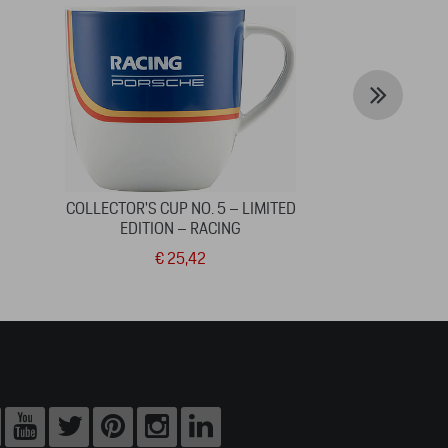
COLLECTOR'S CUP NO. 5 – LIMITED
T-SHIR
EDITION – RACING
€ 25,42
€