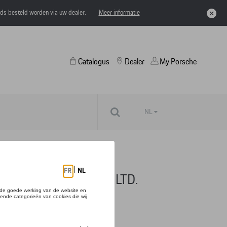
eds besteld worden via uw dealer.
Meer informatie
Catalogus
Dealer
My Porsche
NL
. 3 – CHRISTMAS – LTD.