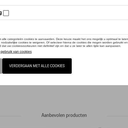
cteer uw dealer voor beschikbaarheid
duct is momenteel niet op stock
p de boom: elke Porsche kerstbal in de vorm van de RS 2.7 met cadeaus is uniek 
in Duitsland.
Aanbevolen producten