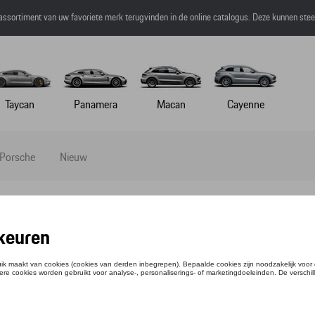
 assortiment van uw favoriete merk terugvinden in de online catalogus. Deze kunnen ste
Taycan
Panamera
Macan
Cayenne
 Porsche
Nieuw
STBAL PORSCHE, COLLECTOR'S EDITION NO
ntie: WAP0500010PWBS
,52