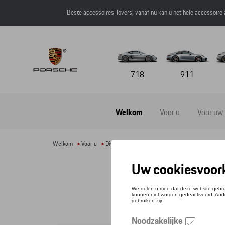
Beste accessoires-lovers, vanaf nu kan u het hele accessoire
718
911
Welkom
Voor u
Voor uw
Welkom
>
Voor u
>
Divers
> Detail
KER
Refere
€ 31