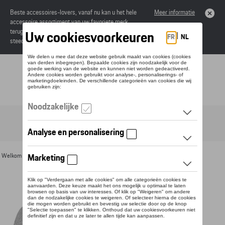
Beste accessoires-lovers, vanaf nu kan u het hele
Meer informatie
accessoire assortiment van uw favoriete merk
terugvinden in de online catalogus. Deze kunnen
steeds besteld worden via uw dealer.
Toggle navigation
NL
Welkom
>
Voor u
>
Textiel
>
Heren
>
Sweaters en truien
> Detail