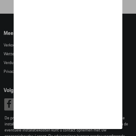
Meer info
Verkoopsvoorwaarden
Wettelijke bepalingen
Verduidelijking kledingmaten
Privacybeleid
Volg Ons
De prijzen op deze site zijn adviesprijzen (incl. btw), exclusief eventuele
installatiekosten. Voor meer informatie over de actuele verkoopprijs en de
eventuele installatiekosten kunt u contact opnemen met uw