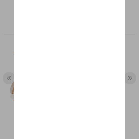
Aanbevolen producten
HOUTEN RACEBAAN
UITBREIDINGSSET, LARGE
€ 81,35