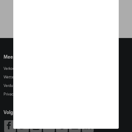
CHRONOGRAAF
€ 609,07
Meer info
Verkoopsvoorwaarden
Wettelijke bepalingen
Verduidelijking kledingmaten
Privacybeleid
Volg Ons