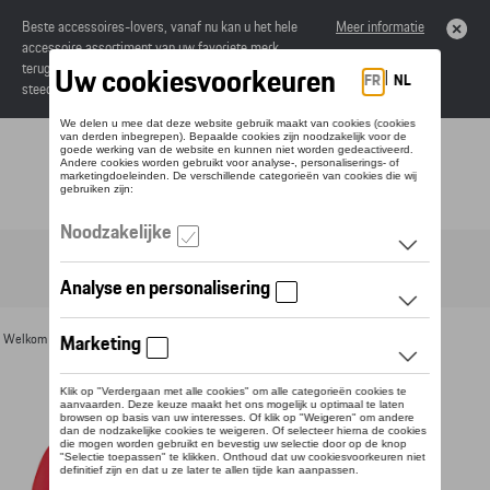
Beste accessoires-lovers, vanaf nu kan u het hele
Meer informatie
accessoire assortiment van uw favoriete merk
terugvinden in de online catalogus. Deze kunnen
steeds besteld worden via uw dealer.
Toggle navigation
NL
Welkom
>
Voor u
>
Textiel
>
Vrouwen
>
Jassen
> Detail