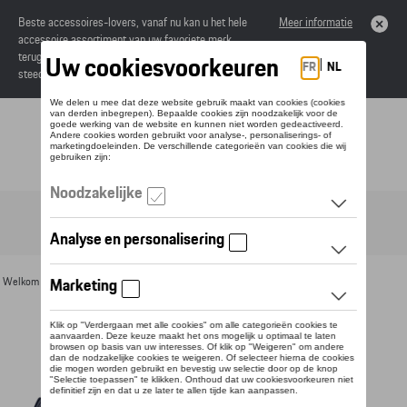
Beste accessoires-lovers, vanaf nu kan u het hele
Meer informatie
accessoire assortiment van uw favoriete merk
terugvinden in de online catalogus. Deze kunnen
steeds besteld worden via uw dealer.
Toggle navigation
NL
Welkom
>
Voor u
>
Textiel
>
Heren
>
Jassen
> Detail