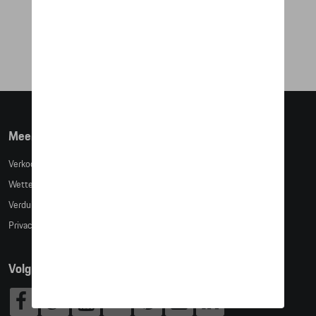
€ 151,50
Meer info
Verkoopsvoorwaarden
Wettelijke bepalingen
Verduidelijking kledingmaten
Privacybeleid
Volg Ons