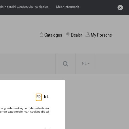
eds besteld worden via uw dealer.
Meer informatie
Catalogus
Dealer
My Porsche
NL