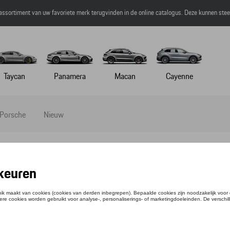
 assortiment van uw favoriete merk terugvinden in de online catalogus. Deze kunnen ste
Taycan
Panamera
Macan
Cayenne
 Porsche
Nieuw
ATTEERDE JAS - MARTINI RACING - XS
ntie: WAP5540XS0P0MR
3,36