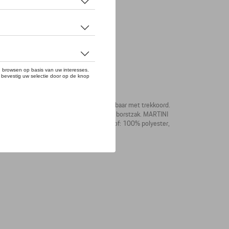
n aan de binnenkant. Kap en zoom verstelbaar met trekkoord.
tory label. MARTINI RACING® strepen op borstzak. MARTINI
reepte band op de kap. (Buitenkant stof: 100% polyester,