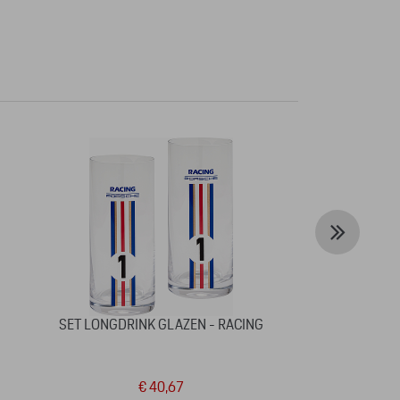
SET LONGDRINK GLAZEN - RACING
COLLECTOR'S C
LIMITED ED
R
€ 40,67
€