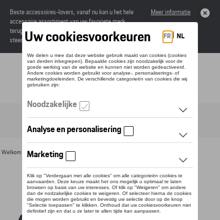
Beste accessoires-lovers, vanaf nu kan u het hele
Meer informatie
accessoire assortiment van uw favoriete merk
terugvinden in de online catalogus. Deze kunnen
steeds besteld worden via uw dealer.
Toggle navigation
NL
Welkom
>
Voor u
>
Textiel
>
Heren
>
Jassen
> Detail