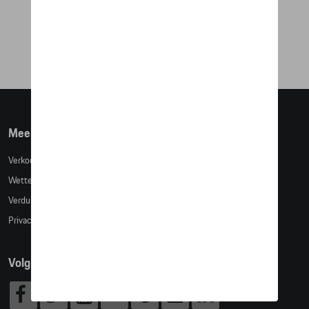
€ 61,01
Meer info
Verkoopsvoorwaarden
Wettelijke bepalingen
Verduidelijking kledingmaten
Privacybeleid
Volg Ons