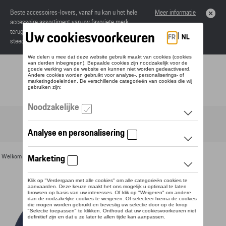
Beste accessoires-lovers, vanaf nu kan u het hele
Meer informatie
accessoire assortiment van uw favoriete merk
terugvinden in de online catalogus. Deze kunnen
steeds besteld worden via uw dealer.
Toggle navigation
NL
Welkom
>
Voor u
>
Textiel
>
Heren
>
Jassen
> Detail