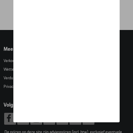
€ 1.641,50
Meer info
Verkoopsvoorwaarden
Wettelijke bepalingen
Verduidelijking kledingmaten
Privacybeleid
Volg Ons
De prijzen op deze site zijn adviesprijzen (incl. btw), exclusief eventuele