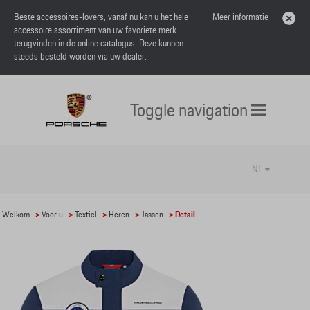
Beste accessoires-lovers, vanaf nu kan u het hele
Meer informatie
accessoire assortiment van uw favoriete merk
terugvinden in de online catalogus. Deze kunnen
steeds besteld worden via uw dealer.
Toggle navigation
NL
Welkom
>
Voor u
>
Textiel
>
Heren
>
Jassen
> Detail