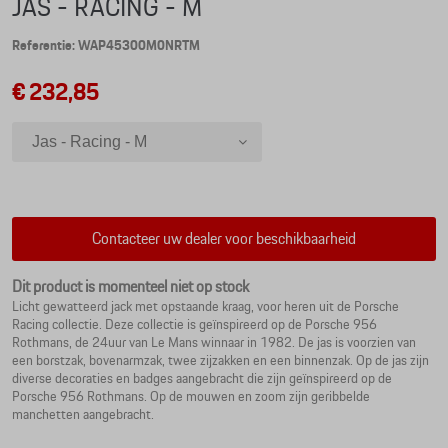
JAS - RACING - M
Referentie: WAP45300M0NRTM
€ 232,85
Jas - Racing - M
Jas - Racing - 3XL
Jas - Racing - XXL
Jas - Racing - XL
Contacteer uw dealer voor beschikbaarheid
Jas - Racing - L
Jas - Racing - S
Dit product is momenteel niet op stock
Licht gewatteerd jack met opstaande kraag, voor heren uit de Porsche
Racing collectie. Deze collectie is geïnspireerd op de Porsche 956
Rothmans, de 24uur van Le Mans winnaar in 1982. De jas is voorzien van
een borstzak, bovenarmzak, twee zijzakken en een binnenzak. Op de jas zijn
diverse decoraties en badges aangebracht die zijn geïnspireerd op de
Porsche 956 Rothmans. Op de mouwen en zoom zijn geribbelde
manchetten aangebracht.