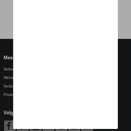
ZONNEBRIL P'8910 - RACING
€ 355,89
Meer info
Verkoopsvoorwaarden
Wettelijke bepalingen
Verduidelijking kledingmaten
Privacybeleid
Volg Ons