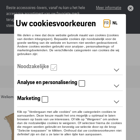
Beste accessoires-lovers, vanaf nu kan u het hele
Meer informatie
accessoire assortiment van uw favoriete merk
terugvinden in de online catalogus. Deze kunnen
steeds besteld worden via uw dealer.
Toggle navigation
NL
Welkom
>
Voor u
>
Textiel
>
Heren
>
Jassen
> Detail