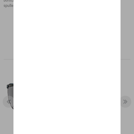
borstzak met rits bieden voldoende opbergruimte voor je waardevolle
spullen.
Aanbevolen producten