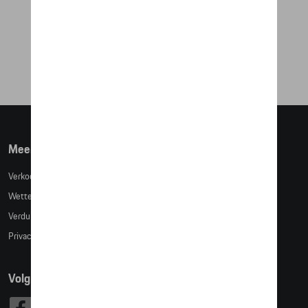
BASISSET - AUTOMOTIVE CIRCUIT
€ 101,68
Meer info
Verkoopsvoorwaarden
Wettelijke bepalingen
Verduidelijking kledingmaten
Privacybeleid
Volg Ons