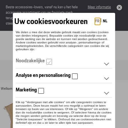
Beste accessoires-lovers, vanaf nu kan u het hele
Meer informatie
accessoire assortiment van uw favoriete merk
terugvinden in de online catalogus. Deze kunnen
steeds besteld worden via uw dealer.
Toggle navigation
NL
Welkom
>
Voor u
>
Textiel
>
Heren
>
Jassen
> Detail