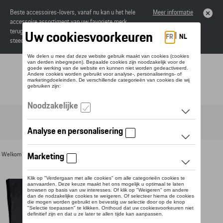
Beste accessoires-lovers, vanaf nu kan u het hele
Meer informatie
accessoire assortiment van uw favoriete merk
terugvinden in de online catalogus. Deze kunnen
steeds besteld worden via uw dealer.
Toggle navigation
NL
Welkom
>
Voor u
>
Textiel
>
Heren
>
Jassen
> Detail