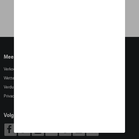
€ 55,93
Meer info
Verkoopsvoorwaarden
Wettelijke bepalingen
Verduidelijking kledingmaten
Privacybeleid
Volg Ons