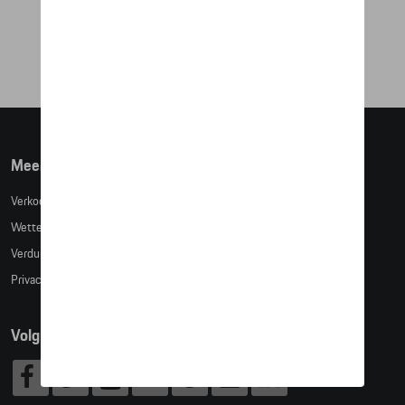
€ 25,42
Meer info
Verkoopsvoorwaarden
Wettelijke bepalingen
Verduidelijking kledingmaten
Privacybeleid
Volg Ons