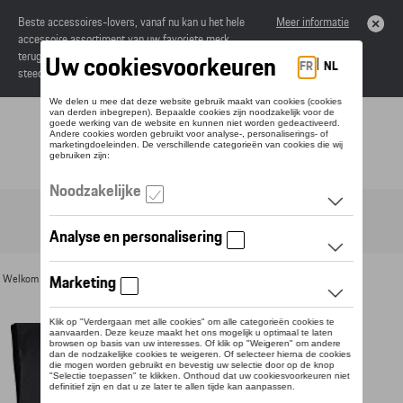
Beste accessoires-lovers, vanaf nu kan u het hele
Meer informatie
accessoire assortiment van uw favoriete merk
terugvinden in de online catalogus. Deze kunnen
steeds besteld worden via uw dealer.
Toggle navigation
NL
Welkom
>
Voor u
>
Textiel
>
Heren
>
Jassen
> Detail