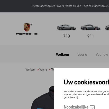
Beste accessoires-lovers, vanaf nu kan u het hele accessoire
718
911
Welkom
Voor u
Voor uw
Welkom
>
Voor u
>
Textiel
>
Heren
>
Jassen
> Detail
WIN
Refere
€ 16