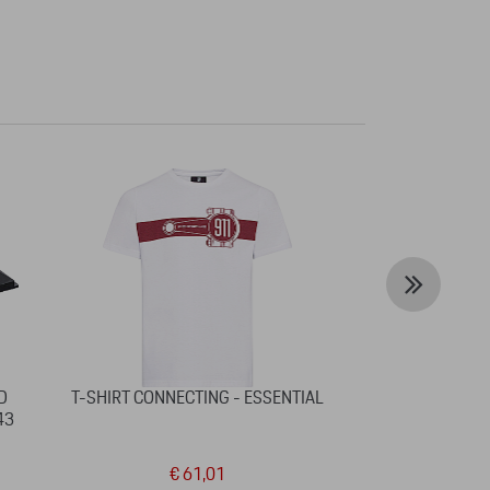
D
T-SHIRT CONNECTING - ESSENTIAL
SLEUTELHAN
43
Z
€ 61,01
€