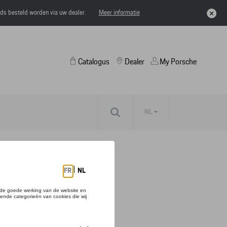
eds besteld worden via uw dealer.
Meer informatie
Catalogus
Dealer
My Porsche
NL