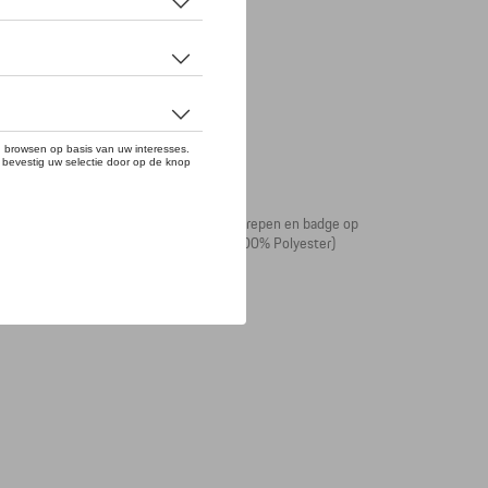
its. Elastische zoom. MARTINI RACING® strepen en badge op
enkant stof: 100% Polyester, voering: 100% Polyester)