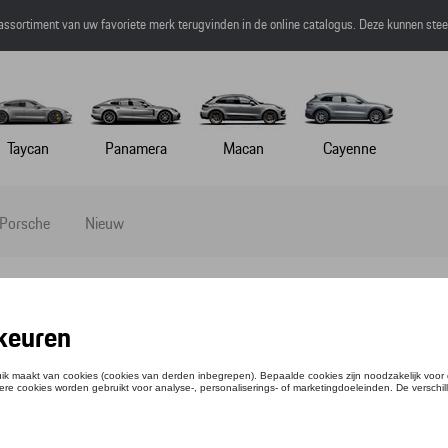
 assortiment van uw favoriete merk terugvinden in de online catalogus. Deze kunnen ste
Taycan
Panamera
Macan
Cayenne
 Porsche
Nieuw
DBREAKER - MARTINI RACING - S
ntie: WAP55600S0P0MR
1,67