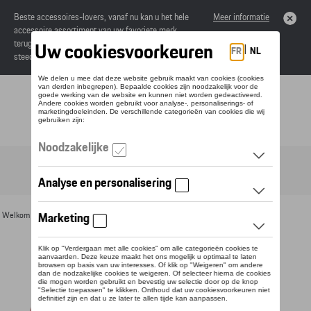
Beste accessoires-lovers, vanaf nu kan u het hele
Meer informatie
accessoire assortiment van uw favoriete merk
terugvinden in de online catalogus. Deze kunnen
steeds besteld worden via uw dealer.
Toggle navigation
NL
Welkom
>
Voor u
>
Textiel
>
Vrouwen
>
Jassen
> Detail