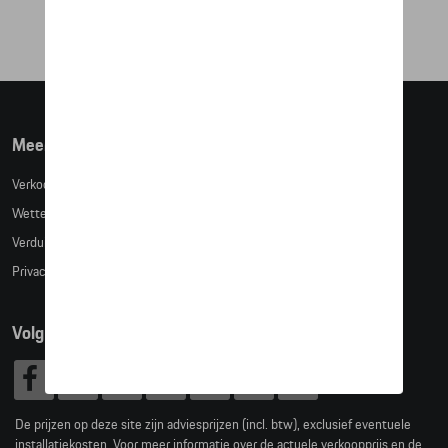
Meer info
Verkoopsvoorwaarden
Wettelijke bepalingen
Verduidelijking kledingmaten
Privacybeleid
Volg Ons
De prijzen op deze site zijn adviesprijzen (incl. btw), exclusief eventuele
installatiekosten. Voor meer informatie over de actuele verkoopprijs en de