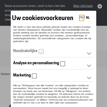
Beste accessoires-lovers, vanaf nu kan u het hele
Meer informatie
accessoire assortiment van uw favoriete merk
terugvinden in de online catalogus. Deze kunnen
steeds besteld worden via uw dealer.
Toggle navigation
NL
Welkom
>
Voor u
>
Textiel
>
Heren
>
Jassen
> Detail