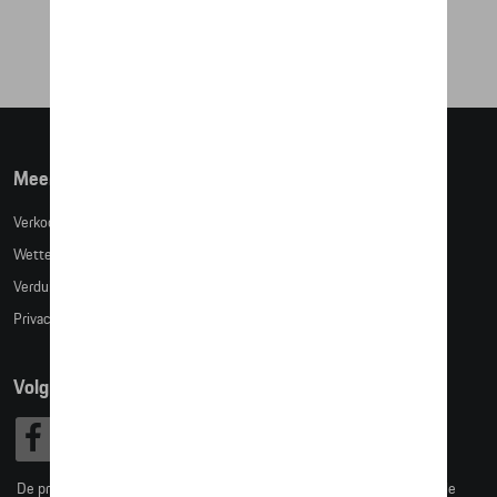
€ 55,93
Meer info
Verkoopsvoorwaarden
Wettelijke bepalingen
Verduidelijking kledingmaten
Privacybeleid
Volg Ons
De prijzen op deze site zijn adviesprijzen (incl. btw), exclusief eventuele