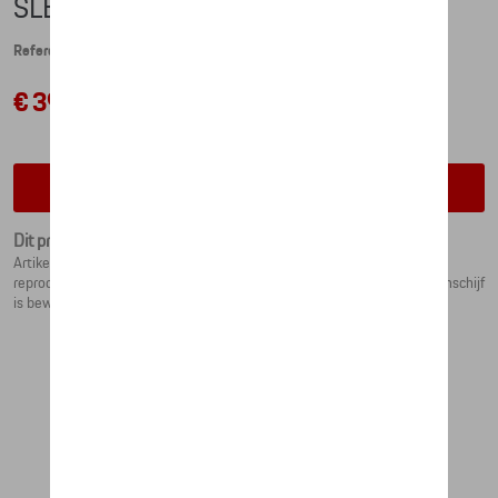
SLEUTELHANGER REMSCHIJF
Referentie: WAP0503700PSAB
€ 39,65
Contacteer uw dealer voor beschikbaarheid
Dit product is momenteel niet op stock
Artikelomschrijving Sleutelhanger remschijf Deze sleutelhanger is een
reproductie van de Porsche remschijf en remklauw in miniatuur. De remschijf
is beweegbaar.