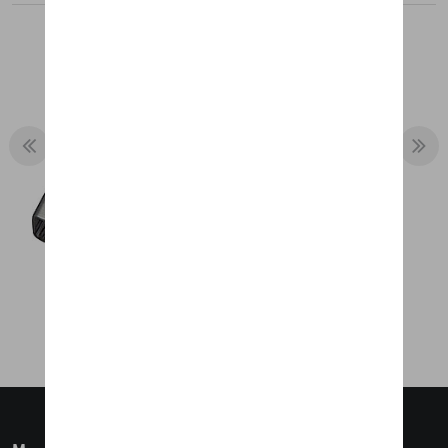
Aanbevolen producten
WIJNFLESOPENER
€ 55,93