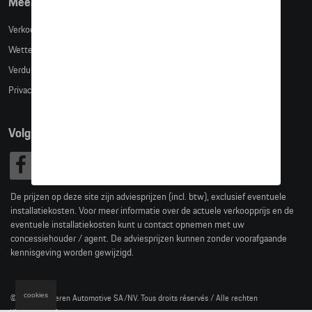
Meer info
Verkoopsvoorwaarden
Wettelijke bepalingen
Verduidelijking kledingmaten
Privacybeleid
Volg Ons
De prijzen op deze site zijn adviesprijzen (incl. btw), exclusief eventuele
installatiekosten. Voor meer informatie over de actuele verkoopprijs en de
eventuele installatiekosten kunt u contact opnemen met uw
concessiehouder / agent. De adviesprijzen kunnen zonder voorafgaande
kennisgeving worden gewijzigd.
cookies
© 2026 D'Ieteren Automotive SA/NV. Tous droits réservés / Alle rechten
voorbehouden.