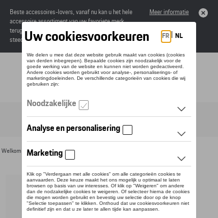
Beste accessoires-lovers, vanaf nu kan u het hele
Meer informatie
accessoire assortiment van uw favoriete merk
terugvinden in de online catalogus. Deze kunnen
steeds besteld worden via uw dealer.
Toggle navigation
NL
Welkom
>
Voor u
>
Sleutelhangers en lanyards
> Detail