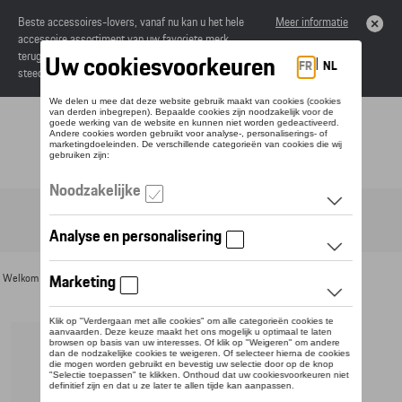
Beste accessoires-lovers, vanaf nu kan u het hele
Meer informatie
accessoire assortiment van uw favoriete merk
terugvinden in de online catalogus. Deze kunnen
steeds besteld worden via uw dealer.
Toggle navigation
NL
Welkom
>
Voor u
>
Bagage
> Detail