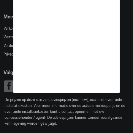
Meer info
Verkoopsvoorwaarden
Wettelijke bepalingen
Verduidelijking kledingmaten
Privacybeleid
Volg Ons
De prijzen op deze site zijn adviesprijzen (incl. btw), exclusief eventuele
installatiekosten. Voor meer informatie over de actuele verkoopprijs en de
eventuele installatiekosten kunt u contact opnemen met uw
concessiehouder / agent. De adviesprijzen kunnen zonder voorafgaande
kennisgeving worden gewijzigd.