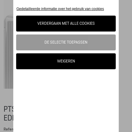
PTS MULTIWHEEL® ULTRALIGHT
EDITION 2.0 CARRARA WIT - XL
Referentie: WAP0354000LB9A