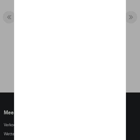
PORSCHE EBIKE CROSS (2023)
€ 10.168,07
Meer info
Verkoopsvoorwaarden
Wettelijke bepalingen