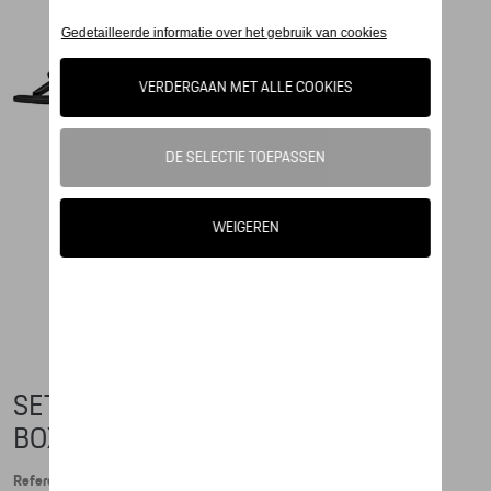
SET VAN 2 MAGNETEN, 718 +
BOXSTER
Referentie: WAP0502070PBXT