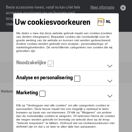
Beste accessoires-lovers, vanaf nu kan u het hele
Meer informatie
accessoire assortiment van uw favoriete merk
terugvinden in de online catalogus. Deze kunnen
steeds besteld worden via uw dealer.
Toggle navigation
NL
Welkom
>
Voor u
>
Divers
>
Magneten
> Detail