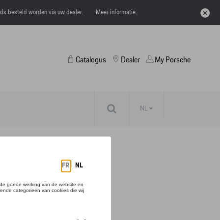
eds besteld worden via uw dealer.
Meer informatie
Catalogus
Dealer
My Porsche
NL