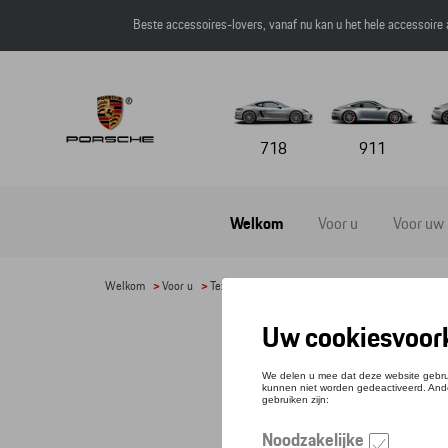
Beste accessoires-lovers, vanaf nu kan u het hele accessoire
718
911
Welkom
Voor u
Voor uw
Welkom
>
Voor u
>
Textiel
>
Heren
> Detail
RIEM
Refere
€ 81