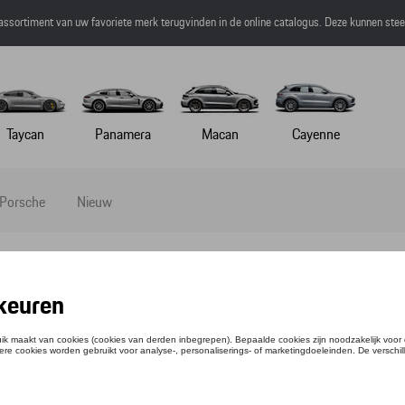
 assortiment van uw favoriete merk terugvinden in de online catalogus. Deze kunnen ste
Taycan
Panamera
Macan
Cayenne
 Porsche
Nieuw
 - MARTINI RACING - 110
ntie: WAP5601100P0MR
,35