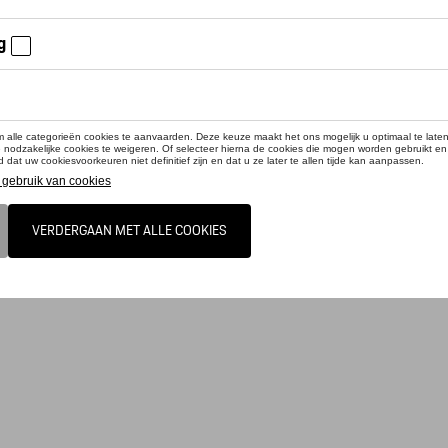
 - Martini Racing - 110
- Martini Racing - 125
- Martini Racing - 95
- Martini Racing - 80
cteer uw dealer voor beschikbaarheid
duct is momenteel niet op stock
voor racefans: De moderne riem uit de iconische MARTINI RACING® Collection maa
collectielogo en de iconische MARTINI RACING®-strepen op de buitenrand. De ri
 gesp met het gegraveerde MARTINI RACING® PORSCHE-logo.