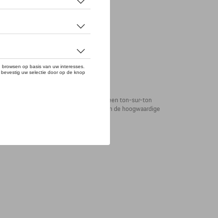
kt indruk met een bewust strak design, een ton-sur-ton
em is traploos verstelbaar met behulp van de hoogwaardige