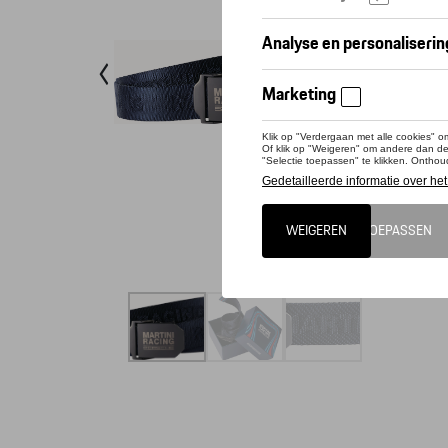
Riem
Riem 
Riem 
Riem 
Conta
Dit pro
Perfect 
geweven 
metalen