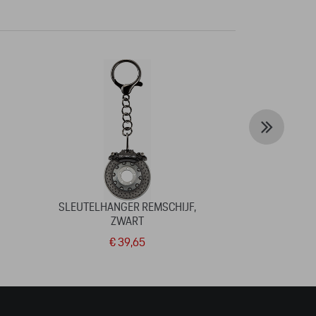
SLEUTELHANGER REMSCHIJF,
JAS (OMKEERBA
ZWART
€ 39,65
€ 