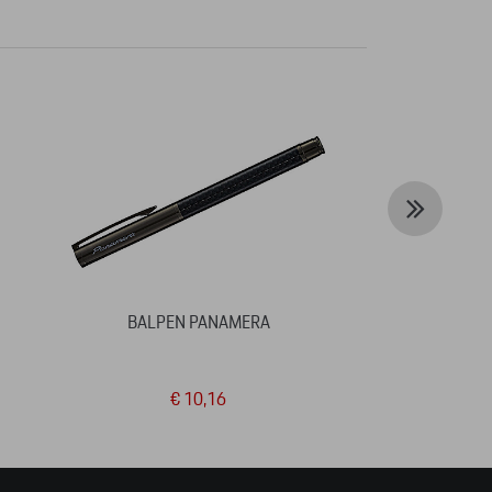
BALPEN PANAMERA
LEGO® TECH
PORSCHE 
€ 10,16
€