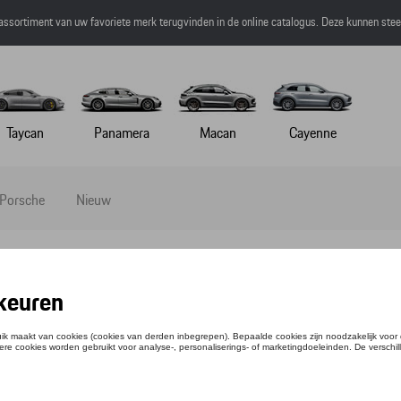
 assortiment van uw favoriete merk terugvinden in de online catalogus. Deze kunnen ste
Taycan
Panamera
Macan
Cayenne
 Porsche
Nieuw
 - MARTINI RACING - 95
ntie: WAP5600950P0MR
,35