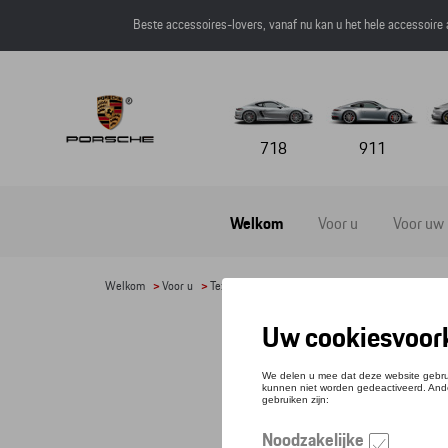
Beste accessoires-lovers, vanaf nu kan u het hele accessoire
718
911
Welkom
Voor u
Voor uw
Welkom
>
Voor u
>
Textiel
>
Heren
> Detail
RIEM
Refere
€ 81