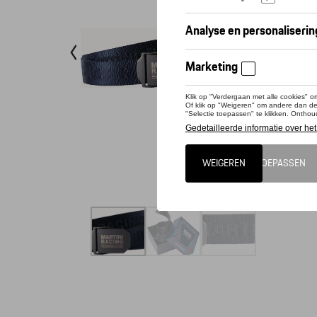
Riem
Riem 
Riem 
Riem 
Conta
Dit pro
Perfect 
geweven 
metalen