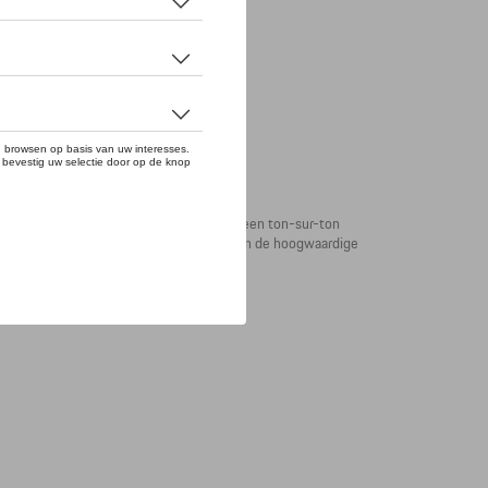
kt indruk met een bewust strak design, een ton-sur-ton
em is traploos verstelbaar met behulp van de hoogwaardige