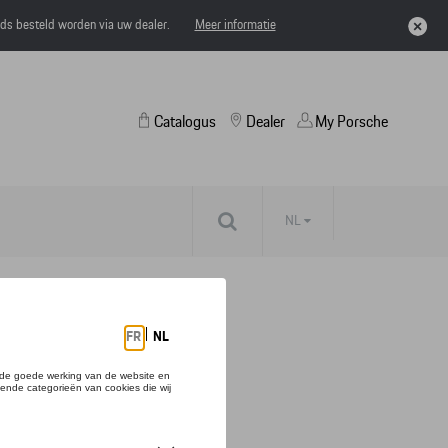
eds besteld worden via uw dealer.
Meer informatie
Catalogus
Dealer
My Porsche
NL