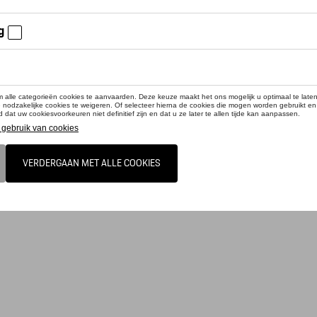
 - Martini Racing - 95
- Martini Racing - 125
- Martini Racing - 110
- Martini Racing - 80
cteer uw dealer voor beschikbaarheid
duct is momenteel niet op stock
voor racefans: De moderne riem uit de iconische MARTINI RACING® Collection maa
collectielogo en de iconische MARTINI RACING®-strepen op de buitenrand. De ri
 gesp met het gegraveerde MARTINI RACING® PORSCHE-logo.