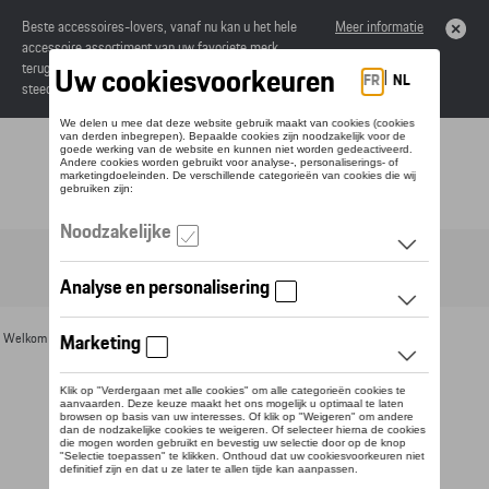
Beste accessoires-lovers, vanaf nu kan u het hele
Meer informatie
accessoire assortiment van uw favoriete merk
terugvinden in de online catalogus. Deze kunnen
steeds besteld worden via uw dealer.
Toggle navigation
NL
Welkom
>
Voor u
>
Textiel
>
Heren
> Detail