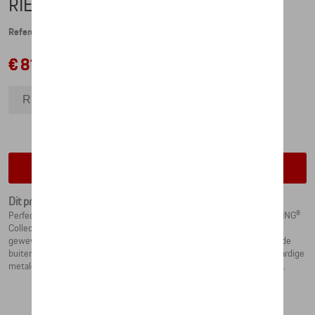
RIEM - MARTINI RACING - 125
Referentie: WAP5601250P0MR
€ 81,35
Riem - Martini Racing - 125
Riem - Martini Racing - 110
Riem - Martini Racing - 95
Riem - Martini Racing - 80
Contacteer uw dealer voor beschikbaarheid
Dit product is momenteel niet op stock
Perfect voor racefans: De moderne riem uit de iconische MARTINI RACING®
Collection maakt indruk met een bewust strak design, een ton-sur-ton
geweven collectielogo en de iconische MARTINI RACING®-strepen op de
buitenrand. De riem is traploos verstelbaar met behulp van de hoogwaardige
metalen gesp met het gegraveerde MARTINI RACING® PORSCHE-logo.