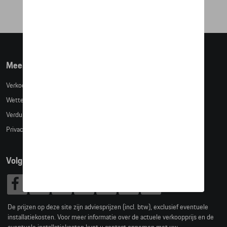
Meer info
Verkoopsvoorwaarden
Wettelijke bepalingen
Verduidelijking kledingmaten
Privacybeleid
Volg Ons
De prijzen op deze site zijn adviesprijzen (incl. btw), exclusief eventuele
installatiekosten. Voor meer informatie over de actuele verkoopprijs en de