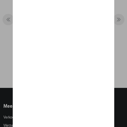
VEST SWEAT - RS 2.7
€ 151,50
Meer info
Verkoopsvoorwaarden
Wettelijke bepalingen