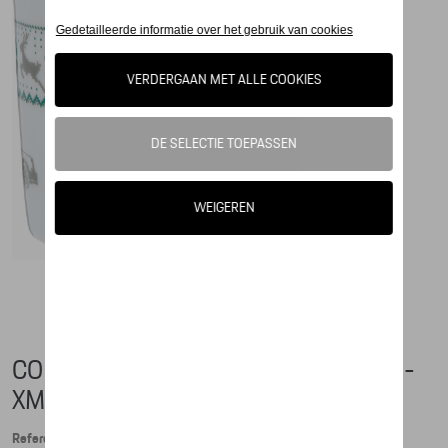
COLLECTOR'S ESPRESSO CUP, NO. 1 -
XMAS - LIMITED EDITION
Referentie: WAP0500030PESC