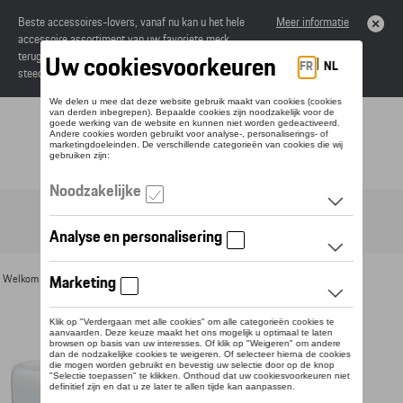
Beste accessoires-lovers, vanaf nu kan u het hele
Meer informatie
accessoire assortiment van uw favoriete merk
terugvinden in de online catalogus. Deze kunnen
steeds besteld worden via uw dealer.
Toggle navigation
NL
Welkom
>
Voor u
>
Divers
>
Mokken
> Detail