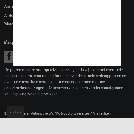
Wettelijke bepalingen
Verduidelijking kledingmaten
Privacybeleid
Volg Ons
De prijzen op deze site zijn adviesprijzen (incl. btw), exclusief eventuele
installatiekosten. Voor meer informatie over de actuele verkoopprijs en de
eventuele installatiekosten kunt u contact opnemen met uw
concessiehouder / agent. De adviesprijzen kunnen zonder voorafgaande
kennisgeving worden gewijzigd.
cookies
© 2026 D'Ieteren Automotive SA/NV. Tous droits réservés / Alle rechten
voorbehouden.