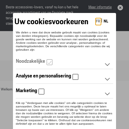
Beste accessoires-lovers, vanaf nu kan u het hele
Meer informatie
accessoire assortiment van uw favoriete merk
terugvinden in de online catalogus. Deze kunnen
steeds besteld worden via uw dealer.
Toggle navigation
NL
Welkom
>
Voor u
>
Bureau benodigdheden
>
Balpennen
> Detail