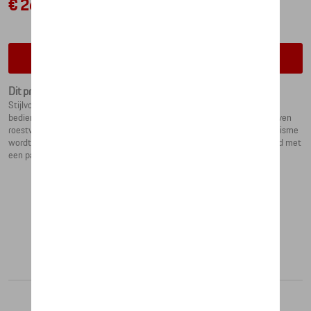
€ 264,37
Contacteer uw dealer voor beschikbaarheid
Dit product is momenteel niet op stock
Stijlvolle balpen van Porsche Design met buitengewoon
bedieningsmechanisme: de zeer technische vlecht van uitvoerig geweven
roestvrijstalen draden is elastisch en trekt samen wanneer het mechanisme
wordt bediend. Front en uiteinde zijn gemaakt van messing en veredeld met
een palladium coating. Gemaakt in Duitsland.
Aanbevolen producten