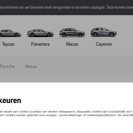
 assortiment van uw favoriete merk terugvinden in de online catalogus. Deze kunnen ste
Taycan
Panamera
Macan
Cayenne
 Porsche
Nieuw
EBALL CAP
tie: WAP0800020C
,50