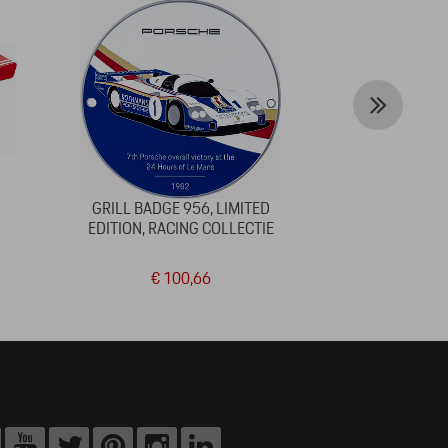
GRILL BADGE 956, LIMITED
SWEAT 
EDITION, RACING COLLECTIE
TRAN
€ 100,66
€ 