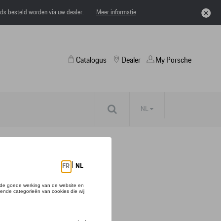
eds besteld worden via uw dealer.
Meer informatie
Catalogus
Dealer
My Porsche
NL