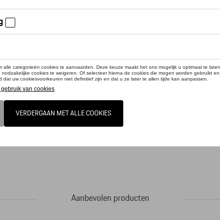
cteer uw dealer voor beschikbaarheid
duct is momenteel niet op stock
sche baseball cap valt op door zijn contrasterende naden en sandwich biezen aan v
t Porsche logo. Ook de metalen sluiting bevat het Porsche logo. Deze cap past ie
Aanbevolen producten