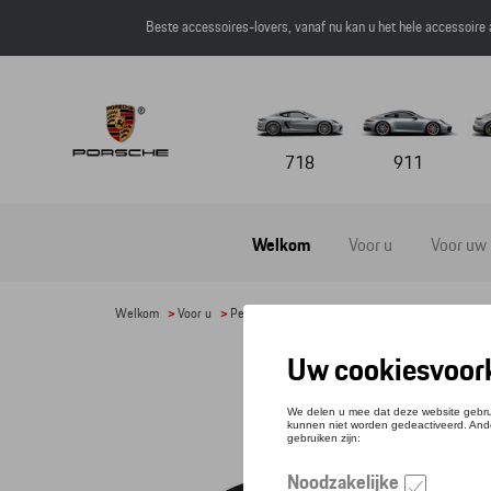
Beste accessoires-lovers, vanaf nu kan u het hele accessoire
718
911
Welkom
Voor u
Voor uw
Welkom
>
Voor u
>
Petten en mutsen
> Detail
BAS
Referen
€ 30