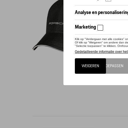
Conta
Dit pro
Deze Por
staat he